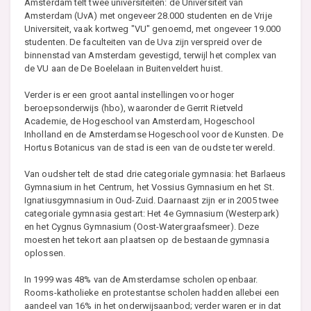
Amsterdam telt twee universiteiten: de Universiteit van
Amsterdam (UvA) met ongeveer 28.000 studenten en de Vrije
Universiteit, vaak kortweg "VU" genoemd, met ongeveer 19.000
studenten. De faculteiten van de Uva zijn verspreid over de
binnenstad van Amsterdam gevestigd, terwijl het complex van
de VU aan de De Boelelaan in Buitenveldert huist.
Verder is er een groot aantal instellingen voor hoger
beroepsonderwijs (hbo), waaronder de Gerrit Rietveld
Academie, de Hogeschool van Amsterdam, Hogeschool
Inholland en de Amsterdamse Hogeschool voor de Kunsten. De
Hortus Botanicus van de stad is een van de oudste ter wereld.
Van oudsher telt de stad drie categoriale gymnasia: het Barlaeus
Gymnasium in het Centrum, het Vossius Gymnasium en het St.
Ignatiusgymnasium in Oud-Zuid. Daarnaast zijn er in 2005 twee
categoriale gymnasia gestart: Het 4e Gymnasium (Westerpark)
en het Cygnus Gymnasium (Oost-Watergraafsmeer). Deze
moesten het tekort aan plaatsen op de bestaande gymnasia
oplossen.
In 1999 was 48% van de Amsterdamse scholen openbaar.
Rooms-katholieke en protestantse scholen hadden allebei een
aandeel van 16% in het onderwijsaanbod; verder waren er in dat