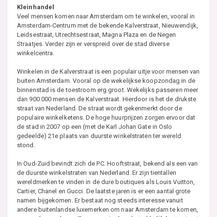
Kleinhandel
Veel mensen komen naar Amsterdam om te winkelen, vooral in
Amsterdam-Centrum met de bekende Kalverstraat, Nieuwendijk,
Leidsestraat, Utrechtsestraat, Magna Plaza en de Negen
Straatjes. Verder zijn er verspreid over de stad diverse
winkelcentra.
Winkelen in de Kalverstraat is een populair uitje voor mensen van
buiten Amsterdam. Vooral op de wekelijkse koopzondag in de
binnenstad is de toestroom erg groot. Wekelijks passeren meer
dan 900.000 mensen de Kalverstraat. Hierdoor is het de drukste
straat van Nederland. De straat wordt gekenmerkt door de
populaire winkelketens. De hoge huurprijzen zorgen ervoor dat
de stad in 2007 op een (met de Karl Johan Gate in Oslo
gedeelde) 21e plaats van duurste winkelstraten ter wereld
stond.
In Oud-Zuid bevindt zich de P.C. Hooftstraat, bekend als een van
de duurste winkelstraten van Nederland. Er zijn tientallen
wereldmerken te vinden in de dure boutiques als Louis Vuitton,
Cartier, Chanel en Gucci. De laatste jaren is er een aantal grote
namen bijgekomen. Er bestaat nog steeds interesse vanuit
andere buitenlandse luxemerken om naar Amsterdam te komen,