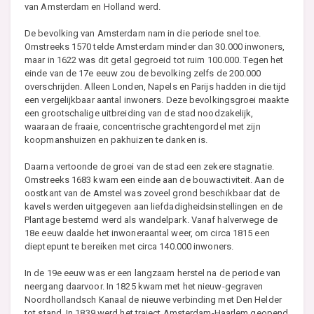
van Amsterdam en Holland werd.
De bevolking van Amsterdam nam in die periode snel toe.
Omstreeks 1570 telde Amsterdam minder dan 30.000 inwoners,
maar in 1622 was dit getal gegroeid tot ruim 100.000. Tegen het
einde van de 17e eeuw zou de bevolking zelfs de 200.000
overschrijden. Alleen Londen, Napels en Parijs hadden in die tijd
een vergelijkbaar aantal inwoners. Deze bevolkingsgroei maakte
een grootschalige uitbreiding van de stad noodzakelijk,
waaraan de fraaie, concentrische grachtengordel met zijn
koopmanshuizen en pakhuizen te danken is.
Daarna vertoonde de groei van de stad een zekere stagnatie.
Omstreeks 1683 kwam een einde aan de bouwactiviteit. Aan de
oostkant van de Amstel was zoveel grond beschikbaar dat de
kavels werden uitgegeven aan liefdadigheidsinstellingen en de
Plantage bestemd werd als wandelpark. Vanaf halverwege de
18e eeuw daalde het inwoneraantal weer, om circa 1815 een
dieptepunt te bereiken met circa 140.000 inwoners.
In de 19e eeuw was er een langzaam herstel na de periode van
neergang daarvoor. In 1825 kwam met het nieuw-gegraven
Noordhollandsch Kanaal de nieuwe verbinding met Den Helder
tot stand. In 1839 werd het traject Amsterdam-Haarlem geopend