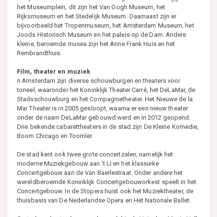
het Museumplein, dit zijn het Van Gogh Museum, het
Rijksmuseum en het Stedelijk Museum. Daarnaast zijn er
bijvoorbeeld het Tropenmuseum, het Amsterdam Museum, het
Joods Historisch Museum en het paleis op de Dam. Andere
kleine, beroemde musea zijn het Anne Frank Huis en het
Rembrandthuis.
Film, theater en muziek
n Amsterdam zijn diverse schouwburgen en theaters voor
toneel, waaronder het Koninklijk Theater Carré, het DeLaMar, de
Stadsschouwburg en het Compagnietheater. Het Nieuwe de la
Mar Theater is in 2005 gesloopt, waarna er een nieuw theater
onder de naam DeLaMar gebouwd werd en in 2012 geopend.
Drie bekende cabarettheaters in de stad zijn De Kleine Komedie,
Boom Chicago en Toomler.
De stad kent ook twee grote concertzalen, namelijk het
moderne Muziekgebouw aan 't IJ en het klassieke
Concertgebouw aan de Van Baerlestraat. Onder andere het
wereldberoemde Koninklijk Concertgebouworkest speelt in het
Concertgebouw. In de Stopera huist ook het Muziektheater, de
thuisbasis van De Nederlandse Opera en Het Nationale Ballet.