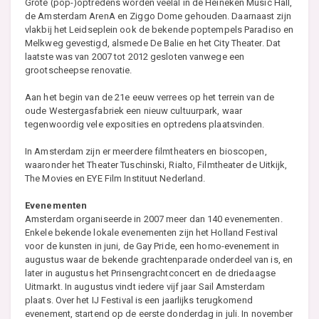
Grote (pop-)optredens worden veelal in de Heineken Music Hall,
de Amsterdam ArenA en Ziggo Dome gehouden. Daarnaast zijn
vlakbij het Leidseplein ook de bekende poptempels Paradiso en
Melkweg gevestigd, alsmede De Balie en het City Theater. Dat
laatste was van 2007 tot 2012 gesloten vanwege een
grootscheepse renovatie.
Aan het begin van de 21e eeuw verrees op het terrein van de
oude Westergasfabriek een nieuw cultuurpark, waar
tegenwoordig vele exposities en optredens plaatsvinden.
In Amsterdam zijn er meerdere filmtheaters en bioscopen,
waaronder het Theater Tuschinski, Rialto, Filmtheater de Uitkijk,
The Movies en EYE Film Instituut Nederland.
Evenementen
Amsterdam organiseerde in 2007 meer dan 140 evenementen.
Enkele bekende lokale evenementen zijn het Holland Festival
voor de kunsten in juni, de Gay Pride, een homo-evenement in
augustus waar de bekende grachtenparade onderdeel van is, en
later in augustus het Prinsengrachtconcert en de driedaagse
Uitmarkt. In augustus vindt iedere vijf jaar Sail Amsterdam
plaats. Over het IJ Festival is een jaarlijks terugkomend
evenement, startend op de eerste donderdag in juli. In november