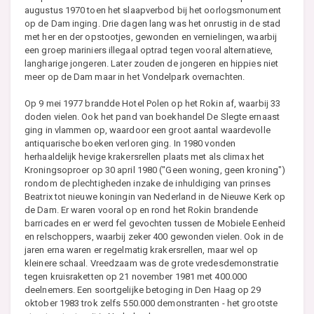
augustus 1970 toen het slaapverbod bij het oorlogsmonument
op de Dam inging. Drie dagen lang was het onrustig in de stad
met her en der opstootjes, gewonden en vernielingen, waarbij
een groep mariniers illegaal optrad tegen vooral alternatieve,
langharige jongeren. Later zouden de jongeren en hippies niet
meer op de Dam maar in het Vondelpark overnachten.
Op 9 mei 1977 brandde Hotel Polen op het Rokin af, waarbij 33
doden vielen. Ook het pand van boekhandel De Slegte ernaast
ging in vlammen op, waardoor een groot aantal waardevolle
antiquarische boeken verloren ging. In 1980 vonden
herhaaldelijk hevige krakersrellen plaats met als climax het
Kroningsoproer op 30 april 1980 ("Geen woning, geen kroning")
rondom de plechtigheden inzake de inhuldiging van prinses
Beatrix tot nieuwe koningin van Nederland in de Nieuwe Kerk op
de Dam. Er waren vooral op en rond het Rokin brandende
barricades en er werd fel gevochten tussen de Mobiele Eenheid
en relschoppers, waarbij zeker 400 gewonden vielen. Ook in de
jaren erna waren er regelmatig krakersrellen, maar wel op
kleinere schaal. Vreedzaam was de grote vredesdemonstratie
tegen kruisraketten op 21 november 1981 met 400.000
deelnemers. Een soortgelijke betoging in Den Haag op 29
oktober 1983 trok zelfs 550.000 demonstranten - het grootste