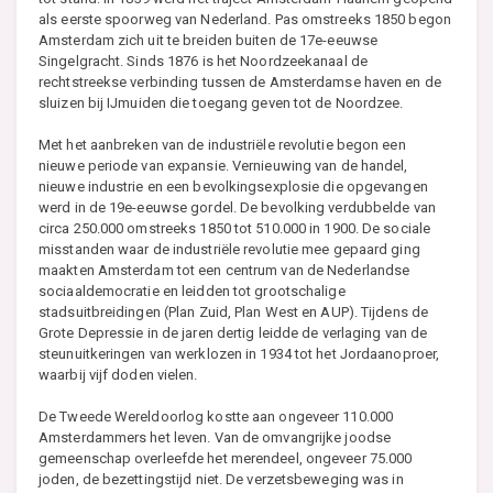
als eerste spoorweg van Nederland. Pas omstreeks 1850 begon
Amsterdam zich uit te breiden buiten de 17e-eeuwse
Singelgracht. Sinds 1876 is het Noordzeekanaal de
rechtstreekse verbinding tussen de Amsterdamse haven en de
sluizen bij IJmuiden die toegang geven tot de Noordzee.
Met het aanbreken van de industriële revolutie begon een
nieuwe periode van expansie. Vernieuwing van de handel,
nieuwe industrie en een bevolkingsexplosie die opgevangen
werd in de 19e-eeuwse gordel. De bevolking verdubbelde van
circa 250.000 omstreeks 1850 tot 510.000 in 1900. De sociale
misstanden waar de industriële revolutie mee gepaard ging
maakten Amsterdam tot een centrum van de Nederlandse
sociaaldemocratie en leidden tot grootschalige
stadsuitbreidingen (Plan Zuid, Plan West en AUP). Tijdens de
Grote Depressie in de jaren dertig leidde de verlaging van de
steunuitkeringen van werklozen in 1934 tot het Jordaanoproer,
waarbij vijf doden vielen.
De Tweede Wereldoorlog kostte aan ongeveer 110.000
Amsterdammers het leven. Van de omvangrijke joodse
gemeenschap overleefde het merendeel, ongeveer 75.000
joden, de bezettingstijd niet. De verzetsbeweging was in