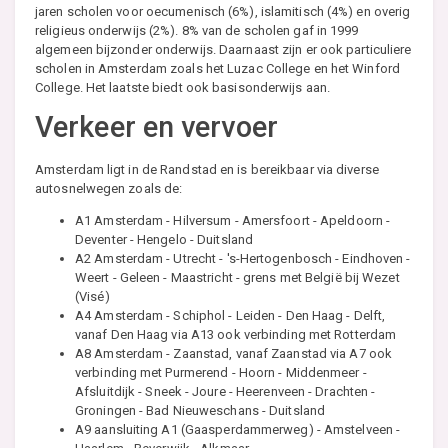
jaren scholen voor oecumenisch (6%), islamitisch (4%) en overig
religieus onderwijs (2%). 8% van de scholen gaf in 1999
algemeen bijzonder onderwijs. Daarnaast zijn er ook particuliere
scholen in Amsterdam zoals het Luzac College en het Winford
College. Het laatste biedt ook basisonderwijs aan.
Verkeer en vervoer
Amsterdam ligt in de Randstad en is bereikbaar via diverse
autosnelwegen zoals de:
A1 Amsterdam - Hilversum - Amersfoort - Apeldoorn -
Deventer - Hengelo - Duitsland
A2 Amsterdam - Utrecht - 's-Hertogenbosch - Eindhoven -
Weert - Geleen - Maastricht - grens met België bij Wezet
(Visé)
A4 Amsterdam - Schiphol - Leiden - Den Haag - Delft,
vanaf Den Haag via A13 ook verbinding met Rotterdam
A8 Amsterdam - Zaanstad, vanaf Zaanstad via A7 ook
verbinding met Purmerend - Hoorn - Middenmeer -
Afsluitdijk - Sneek - Joure - Heerenveen - Drachten -
Groningen - Bad Nieuweschans - Duitsland
A9 aansluiting A1 (Gaasperdammerweg) - Amstelveen -