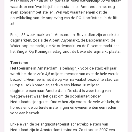
maar velen van hen willen per se in deze betrekkelijk korte straat
waardoor een 'wachtlijst' is ontstaan, en Amsterdam het nog
even zonder moet stellen. Wel valt waar te nemen dat de
ontwikkeling van de omgeving van de P.C. Hooftstraat in de lift
zit.
Er zijn 33 weekmarkten in Amsterdam. Bovendien zijn er enkele
dagmarkten, zoals de Albert Cuypmarkt, de Dappermarkt, de
Waterloopleinmarkt, de Noordermarkt en de Bloemenmarkt aan
het Singel. Op Koninginnedag vindt de bekende vrijmarkt plaats.
Toerisme
Het toerisme in Amsterdam is belangrijk voor de stad; elk jaar
wordt het door zo'n 4,5 miljoen mensen van over de hele wereld
bezocht. Hiermee is het de op vier na vaakst bezochte stad van
Europa. Ook komen er jaarlijks een kleine 16 miljoen
dagjesmensen naar Amsterdam. De stad is weer terug van
weggeweest waar het gaat om de populariteit onder
Nederlandse jongeren. Onder hen zijn vooral de vele winkels, de
horeca en de culturele instellingen en evenementen een reden
voor een bezoek.
Enkele van de belangrijkste toeristische trekpleisters van
Nederland zijn in Amsterdam te vinden. Zo stond in 2007 een