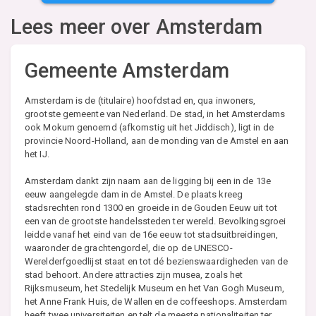
Lees meer over
Amsterdam
Gemeente Amsterdam
Amsterdam is de (titulaire) hoofdstad en, qua inwoners,
grootste gemeente van Nederland. De stad, in het Amsterdams
ook Mokum genoemd (afkomstig uit het Jiddisch), ligt in de
provincie Noord-Holland, aan de monding van de Amstel en aan
het IJ.
Amsterdam dankt zijn naam aan de ligging bij een in de 13e
eeuw aangelegde dam in de Amstel. De plaats kreeg
stadsrechten rond 1300 en groeide in de Gouden Eeuw uit tot
een van de grootste handelssteden ter wereld. Bevolkingsgroei
leidde vanaf het eind van de 16e eeuw tot stadsuitbreidingen,
waaronder de grachtengordel, die op de UNESCO-
Werelderfgoedlijst staat en tot dé bezienswaardigheden van de
stad behoort. Andere attracties zijn musea, zoals het
Rijksmuseum, het Stedelijk Museum en het Van Gogh Museum,
het Anne Frank Huis, de Wallen en de coffeeshops. Amsterdam
heeft twee universiteiten en telt de meeste nationaliteiten ter