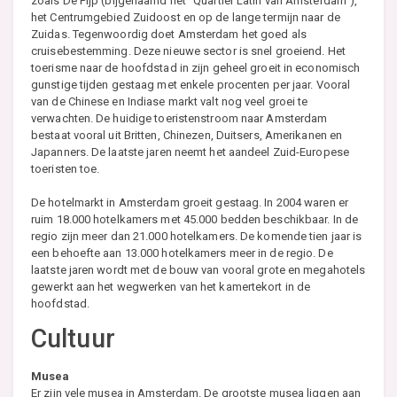
zoals De Pijp (bijgenaamd het "Quartier Latin van Amsterdam"),
het Centrumgebied Zuidoost en op de lange termijn naar de
Zuidas. Tegenwoordig doet Amsterdam het goed als
cruisebestemming. Deze nieuwe sector is snel groeiend. Het
toerisme naar de hoofdstad in zijn geheel groeit in economisch
gunstige tijden gestaag met enkele procenten per jaar. Vooral
van de Chinese en Indiase markt valt nog veel groei te
verwachten. De huidige toeristenstroom naar Amsterdam
bestaat vooral uit Britten, Chinezen, Duitsers, Amerikanen en
Japanners. De laatste jaren neemt het aandeel Zuid-Europese
toeristen toe.
De hotelmarkt in Amsterdam groeit gestaag. In 2004 waren er
ruim 18.000 hotelkamers met 45.000 bedden beschikbaar. In de
regio zijn meer dan 21.000 hotelkamers. De komende tien jaar is
een behoefte aan 13.000 hotelkamers meer in de regio. De
laatste jaren wordt met de bouw van vooral grote en megahotels
gewerkt aan het wegwerken van het kamertekort in de
hoofdstad.
Cultuur
Musea
Er zijn vele musea in Amsterdam. De grootste musea liggen aan