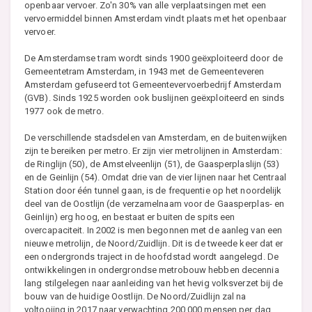
openbaar vervoer. Zo'n 30% van alle verplaatsingen met een
vervoermiddel binnen Amsterdam vindt plaats met het openbaar
vervoer.
De Amsterdamse tram wordt sinds 1900 geëxploiteerd door de
Gemeentetram Amsterdam, in 1943 met de Gemeenteveren
Amsterdam gefuseerd tot Gemeentevervoerbedrijf Amsterdam
(GVB). Sinds 1925 worden ook buslijnen geëxploiteerd en sinds
1977 ook de metro.
De verschillende stadsdelen van Amsterdam, en de buitenwijken
zijn te bereiken per metro. Er zijn vier metrolijnen in Amsterdam:
de Ringlijn (50), de Amstelveenlijn (51), de Gaasperplaslijn (53)
en de Geinlijn (54). Omdat drie van de vier lijnen naar het Centraal
Station door één tunnel gaan, is de frequentie op het noordelijk
deel van de Oostlijn (de verzamelnaam voor de Gaasperplas- en
Geinlijn) erg hoog, en bestaat er buiten de spits een
overcapaciteit. In 2002 is men begonnen met de aanleg van een
nieuwe metrolijn, de Noord/Zuidlijn. Dit is de tweede keer dat er
een ondergronds traject in de hoofdstad wordt aangelegd. De
ontwikkelingen in ondergrondse metrobouw hebben decennia
lang stilgelegen naar aanleiding van het hevig volksverzet bij de
bouw van de huidige Oostlijn. De Noord/Zuidlijn zal na
voltooiing in 2017 naar verwachting 200.000 mensen per dag