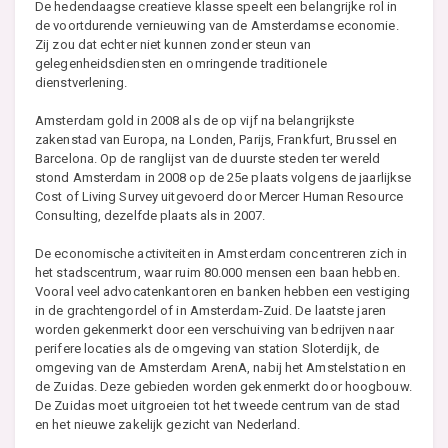
De hedendaagse creatieve klasse speelt een belangrijke rol in
de voortdurende vernieuwing van de Amsterdamse economie.
Zij zou dat echter niet kunnen zonder steun van
gelegenheidsdiensten en omringende traditionele
dienstverlening.
Amsterdam gold in 2008 als de op vijf na belangrijkste
zakenstad van Europa, na Londen, Parijs, Frankfurt, Brussel en
Barcelona. Op de ranglijst van de duurste steden ter wereld
stond Amsterdam in 2008 op de 25e plaats volgens de jaarlijkse
Cost of Living Survey uitgevoerd door Mercer Human Resource
Consulting, dezelfde plaats als in 2007.
De economische activiteiten in Amsterdam concentreren zich in
het stadscentrum, waar ruim 80.000 mensen een baan hebben.
Vooral veel advocatenkantoren en banken hebben een vestiging
in de grachtengordel of in Amsterdam-Zuid. De laatste jaren
worden gekenmerkt door een verschuiving van bedrijven naar
perifere locaties als de omgeving van station Sloterdijk, de
omgeving van de Amsterdam ArenA, nabij het Amstelstation en
de Zuidas. Deze gebieden worden gekenmerkt door hoogbouw.
De Zuidas moet uitgroeien tot het tweede centrum van de stad
en het nieuwe zakelijk gezicht van Nederland.