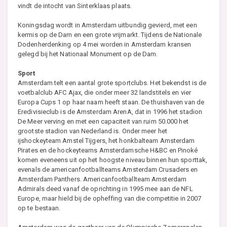
vindt de intocht van Sinterklaas plaats.
Koningsdag wordt in Amsterdam uitbundig gevierd, met een
kermis op de Dam en een grote vrijmarkt. Tijdens de Nationale
Dodenherdenking op 4 mei worden in Amsterdam kransen
gelegd bij het Nationaal Monument op de Dam.
Sport
Amsterdam telt een aantal grote sportclubs. Het bekendst is de
voetbalclub AFC Ajax, die onder meer 32 landstitels en vier
Europa Cups 1 op haar naam heeft staan. De thuishaven van de
Eredivisieclub is de Amsterdam ArenA, dat in 1996 het stadion
De Meer verving en met een capaciteit van ruim 50.000 het
grootste stadion van Nederland is. Onder meer het
ijshockeyteam Amstel Tijgers, het honkbalteam Amsterdam
Pirates en de hockeyteams Amsterdamsche H&BC en Pinoké
komen eveneens uit op het hoogste niveau binnen hun sporttak,
evenals de americanfootballteams Amsterdam Crusaders en
Amsterdam Panthers. Americanfootballteam Amsterdam
Admirals deed vanaf de oprichting in 1995 mee aan de NFL
Europe, maar hield bij de opheffing van die competitie in 2007
op te bestaan.