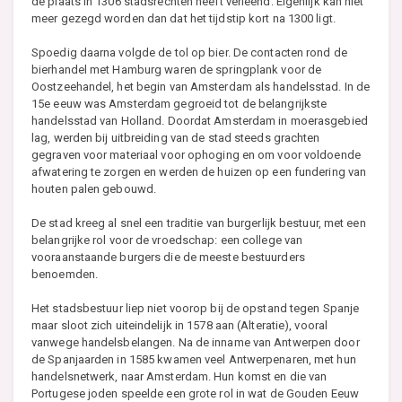
de plaats in 1306 stadsrechten heeft verleend. Eigenlijk kan niet
meer gezegd worden dan dat het tijdstip kort na 1300 ligt.
Spoedig daarna volgde de tol op bier. De contacten rond de
bierhandel met Hamburg waren de springplank voor de
Oostzeehandel, het begin van Amsterdam als handelsstad. In de
15e eeuw was Amsterdam gegroeid tot de belangrijkste
handelsstad van Holland. Doordat Amsterdam in moerasgebied
lag, werden bij uitbreiding van de stad steeds grachten
gegraven voor materiaal voor ophoging en om voor voldoende
afwatering te zorgen en werden de huizen op een fundering van
houten palen gebouwd.
De stad kreeg al snel een traditie van burgerlijk bestuur, met een
belangrijke rol voor de vroedschap: een college van
vooraanstaande burgers die de meeste bestuurders
benoemden.
Het stadsbestuur liep niet voorop bij de opstand tegen Spanje
maar sloot zich uiteindelijk in 1578 aan (Alteratie), vooral
vanwege handelsbelangen. Na de inname van Antwerpen door
de Spanjaarden in 1585 kwamen veel Antwerpenaren, met hun
handelsnetwerk, naar Amsterdam. Hun komst en die van
Portugese joden speelde een grote rol in wat de Gouden Eeuw