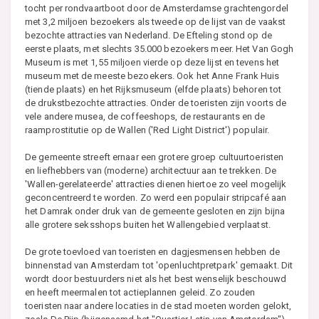
tocht per rondvaartboot door de Amsterdamse grachtengordel
met 3,2 miljoen bezoekers als tweede op de lijst van de vaakst
bezochte attracties van Nederland. De Efteling stond op de
eerste plaats, met slechts 35.000 bezoekers meer. Het Van Gogh
Museum is met 1,55 miljoen vierde op deze lijst en tevens het
museum met de meeste bezoekers. Ook het Anne Frank Huis
(tiende plaats) en het Rijksmuseum (elfde plaats) behoren tot
de drukstbezochte attracties. Onder de toeristen zijn voorts de
vele andere musea, de coffeeshops, de restaurants en de
raamprostitutie op de Wallen ('Red Light District') populair.
De gemeente streeft ernaar een grotere groep cultuurtoeristen
en liefhebbers van (moderne) architectuur aan te trekken. De
'Wallen-gerelateerde' attracties dienen hiertoe zo veel mogelijk
geconcentreerd te worden. Zo werd een populair stripcafé aan
het Damrak onder druk van de gemeente gesloten en zijn bijna
alle grotere seksshops buiten het Wallengebied verplaatst.
De grote toevloed van toeristen en dagjesmensen hebben de
binnenstad van Amsterdam tot 'openluchtpretpark' gemaakt. Dit
wordt door bestuurders niet als het best wenselijk beschouwd
en heeft meermalen tot actieplannen geleid. Zo zouden
toeristen naar andere locaties in de stad moeten worden gelokt,