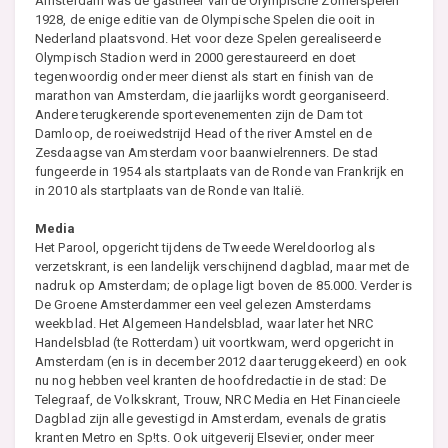
Amsterdam was de gastheer van de Olympische Zomerspelen
1928, de enige editie van de Olympische Spelen die ooit in
Nederland plaatsvond. Het voor deze Spelen gerealiseerde
Olympisch Stadion werd in 2000 gerestaureerd en doet
tegenwoordig onder meer dienst als start en finish van de
marathon van Amsterdam, die jaarlijks wordt georganiseerd.
Andere terugkerende sportevenementen zijn de Dam tot
Damloop, de roeiwedstrijd Head of the river Amstel en de
Zesdaagse van Amsterdam voor baanwielrenners. De stad
fungeerde in 1954 als startplaats van de Ronde van Frankrijk en
in 2010 als startplaats van de Ronde van Italië.
Media
Het Parool, opgericht tijdens de Tweede Wereldoorlog als
verzetskrant, is een landelijk verschijnend dagblad, maar met de
nadruk op Amsterdam; de oplage ligt boven de 85.000. Verder is
De Groene Amsterdammer een veel gelezen Amsterdams
weekblad. Het Algemeen Handelsblad, waar later het NRC
Handelsblad (te Rotterdam) uit voortkwam, werd opgericht in
Amsterdam (en is in december 2012 daar teruggekeerd) en ook
nu nog hebben veel kranten de hoofdredactie in de stad: De
Telegraaf, de Volkskrant, Trouw, NRC Media en Het Financieele
Dagblad zijn alle gevestigd in Amsterdam, evenals de gratis
kranten Metro en Sp!ts. Ook uitgeverij Elsevier, onder meer