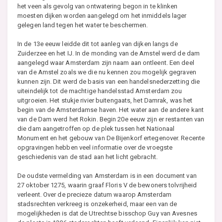
het veen als gevolg van ontwatering begon in te klinken
moesten dijken worden aangelegd om het inmiddels lager
gelegen land tegen het water te beschermen.
In de 13e eeuw leidde dit tot aanleg van dijken langs de
Zuiderzee en het IJ. In de monding van de Amstel werd de dam
aangelegd waar Amsterdam zijn naam aan ontleent. Een deel
van de Amstel zoals we die nu kennen zou mogelijk gegraven
kunnen zijn. Dit werd de basis van een handelsnederzetting die
uiteindelijk tot de machtige handelsstad Amsterdam zou
uitgroeien. Het stukje rivier buitengaats, het Damrak, was het
begin van de Amsterdamse haven. Het water aan de andere kant
van de Dam werd het Rokin. Begin 20e eeuw zijn er restanten van
die dam aangetroffen op de plek tussen het Nationaal
Monument en het gebouw van De Bijenkorf ertegenover. Recente
opgravingen hebben veel informatie over de vroegste
geschiedenis van de stad aan het licht gebracht.
De oudste vermelding van Amsterdam is in een document van
27 oktober 1275, waarin graaf Floris V de bewoners tolvrijheid
verleent. Over de precieze datum waarop Amsterdam
stadsrechten verkreeg is onzekerheid, maar een van de
mogelijkheden is dat de Utrechtse bisschop Guy van Avesnes