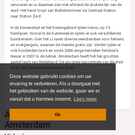
vervoeren en is daarmee dan met afstand de drukste lijn van de
stad. Het tracé loopt van Buikslotermeer via Centraal Station
naar Station Zuid.
In de binnenstad en het buitengebied rijden trams, op 15
tramlijnen. Vooral in de buitenwijken rijden er ook verschillende
busdiensten. Over het IJ varen diverse veerdiensten voor fietsers
en voetgangers, waarvan de meeste gratis zijn. Verder rijden er
ook honderden taxi's en sinds 2006 enige tientallen fietstaxi's.
Nieuw in 2007 is de tuktuk. Amsterdam heeft het het grootste
aantal taxi's van Nederland. De grootste taxicentrale van de stad
is de Taxi Centrale Amsterdam (TCA).
Deze website gebruikt cookies om uw
ervaring te verbeteren. Als u doorgaat met
het gebruiken van de website, gaan we er
vanuit dat u hiermee instemt.
Lees meer
Aanbevolen content over
Ok
Amsterdam