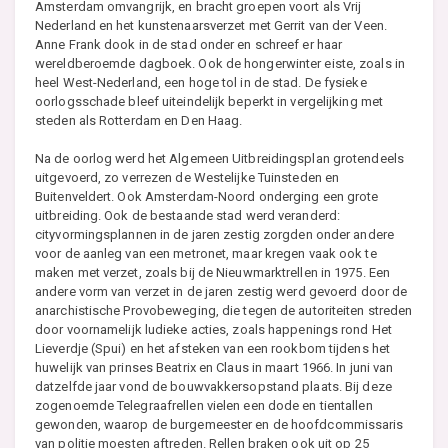
Amsterdam omvangrijk, en bracht groepen voort als Vrij
Nederland en het kunstenaarsverzet met Gerrit van der Veen.
Anne Frank dook in de stad onder en schreef er haar
wereldberoemde dagboek. Ook de hongerwinter eiste, zoals in
heel West-Nederland, een hoge tol in de stad. De fysieke
oorlogsschade bleef uiteindelijk beperkt in vergelijking met
steden als Rotterdam en Den Haag.
Na de oorlog werd het Algemeen Uitbreidingsplan grotendeels
uitgevoerd, zo verrezen de Westelijke Tuinsteden en
Buitenveldert. Ook Amsterdam-Noord onderging een grote
uitbreiding. Ook de bestaande stad werd veranderd:
cityvormingsplannen in de jaren zestig zorgden onder andere
voor de aanleg van een metronet, maar kregen vaak ook te
maken met verzet, zoals bij de Nieuwmarktrellen in 1975. Een
andere vorm van verzet in de jaren zestig werd gevoerd door de
anarchistische Provobeweging, die tegen de autoriteiten streden
door voornamelijk ludieke acties, zoals happenings rond Het
Lieverdje (Spui) en het afsteken van een rookbom tijdens het
huwelijk van prinses Beatrix en Claus in maart 1966. In juni van
datzelfde jaar vond de bouwvakkersopstand plaats. Bij deze
zogenoemde Telegraafrellen vielen een dode en tientallen
gewonden, waarop de burgemeester en de hoofdcommissaris
van politie moesten aftreden. Rellen braken ook uit op 25