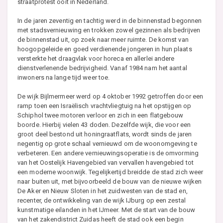
straatprotest ooit in Nederland.
In de jaren zeventig en tachtig werd in de binnenstad begonnen
met stadsvernieuwing en trokken zowel gezinnen als bedrijven
de binnenstad uit, op zoek naar meer ruimte. De komst van
hoogopgeleide en goed verdienende jongeren in hun plaats
versterkte het draagvlak voor horeca en allerlei andere
dienstverlenende bedrijvigheid. Vanaf 1984 nam het aantal
inwoners na lange tijd weer toe.
De wijk Bijlmermeer werd op 4 oktober 1992 getroffen door een
ramp toen een Israëlisch vrachtvliegtuig na het opstijgen op
Schiphol twee motoren verloor en zich in een flatgebouw
boorde. Hierbij vielen 43 doden. Dezelfde wijk, die voor een
groot deel bestond uit honingraatflats, wordt sinds de jaren
negentig op grote schaal vernieuwd om de woonomgeving te
verbeteren. Een andere vernieuwingsoperatie is de omvorming
van het Oostelijk Havengebied van vervallen havengebied tot
een moderne woonwijk. Tegelijkertijd breidde de stad zich weer
naar buiten uit, met bijvoorbeeld de bouw van de nieuwe wijken
De Aker en Nieuw Sloten in het zuidwesten van de stad en,
recenter, de ontwikkeling van de wijk IJburg op een zestal
kunstmatige eilanden in het IJmeer. Met de start van de bouw
van het zakendistrict Zuidas heeft de stad ook een begin