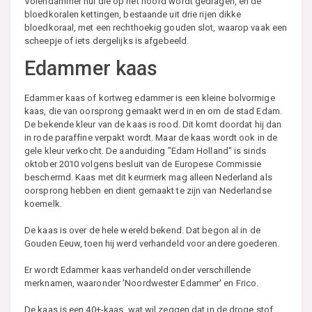
Volendammer hul die op het hoofd wordt gedragen, en de
bloedkoralen kettingen, bestaande uit drie rijen dikke
bloedkoraal, met een rechthoekig gouden slot, waarop vaak een
scheepje of iets dergelijks is afgebeeld.
Edammer kaas
Edammer kaas of kortweg edammer is een kleine bolvormige
kaas, die van oorsprong gemaakt werd in en om de stad Edam.
De bekende kleur van de kaas is rood. Dit komt doordat hij dan
in rode paraffine verpakt wordt. Maar de kaas wordt ook in de
gele kleur verkocht. De aanduiding "Edam Holland" is sinds
oktober 2010 volgens besluit van de Europese Commissie
beschermd. Kaas met dit keurmerk mag alleen Nederland als
oorsprong hebben en dient gemaakt te zijn van Nederlandse
koemelk.
De kaas is over de hele wereld bekend. Dat begon al in de
Gouden Eeuw, toen hij werd verhandeld voor andere goederen.
Er wordt Edammer kaas verhandeld onder verschillende
merknamen, waaronder 'Noordwester Edammer' en Frico.
De kaas is een 40+-kaas, wat wil zeggen dat in de droge stof