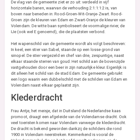
De vlag van de gemeente ziet er zo uit: verdeeld in vijf
horizontale banen, waarvan de verhouding 2:1:1:1:2 is, van
boven naar beneden in: Rood-Groen-Wit-Oranje-Zwart. Rood-
Groen zijn de kleuren van Edam en Zwart-Oranje de kleuren van
Volendam. De witte baan symboliseert de voormalige rivier, de
IJe (ook wel E genoemd), die de plaatsten verbond.
Het wapenschild van de gemeente wordt als volgt beschreven:
In keel, een stier van Sabel, staande op een losse grond van
sinopel. De stier vergezeld en chef van drie, zespuntige, naast
elkaar staande sterren van goud. Het schild aan de bovenzijde
vastgehouden door een beer in zijn natuurlijke kleur. Eigenlijk is
dit alleen het schild van de stad Edam. De gemeente gebruikt
een logo waarin een dubbelschild met de schilden van Edam en
Volendam naast elkaar geplaatst zijn.
Klederdracht
Frau Antje, het meisje, dat in Duitsland de Nederlandse kaas
promoot, draagt een afgeleide van de Volendamse dracht. Ook
veel toeristen komen naar Volendam vanwege de klederdracht.
De dracht is bekend geworden dankzij de schilders die rond
1900 in Volendam neerstreken. Kenmerkend is vooral de