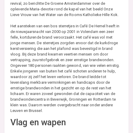
revival, zo berichtte De Groene Amsterdammer over de
oplevende Maria-devotie rond de kapel van het beeld Onze
Lieve Vrouw van het Water van de Rooms Katholieke Hille Kok.
Het aansteken van een bos sterretjes in Café De Hemel heeft in
de nieuwjaarsnacht van 2000 op 2001 in Volendam een zeer
felle, kortdurende brand veroorzaakt. Het café was vol met
jonge mensen. De sterretjes zorgden ervoor dat de kurkdroge
kerstversiering die aan het plafond was bevestigd in brand
vloog. Bij deze brand kwamen veertien mensen om door
vertrapping, zuurstofgebrek en zeer ernstige brandwonden.
Ongeveer 180 personen raakten gewond, van wie velen ernstig.
Enkele jongeren van buiten het café schoten anderen te hulp,
waardoor zij zelf het leven verloren. De brand leidde tot
levenslang merkbare verminkingen en handicaps door de
ernstige brandwonden in het gezicht en op de rest van het
lichaam. Er waren zoveel gewonden dat de capaciteit van de
brandwondencentra in Beverwijk, Groningen en Rotterdam te
klein was. Daarom werden overgebracht naar onder andere
Leuven en Brussel.
Vlag en wapen