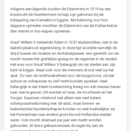
Volgens een legende zouden de Edammers in 1219 op een
kruistocht de Haarlemmers te hulp zijn gekomen bij de
belegering van Damietta in Egypte. Als beloning voor hun
dappere optreden mochten de Edammers van de Duitse keizer
drie sterren in hun wapen opnemen.
Graaf Willem V verleende Edam in 1357 stadsrechten, niet in de
laatste plaats uit eigenbelang. In deze tijd woedde namelijk de
strijd tussen de Hoeken en de Kabeljauwen: een gevecht om de
macht tussen het grafelijke gezag en de regenten in de steden.
Het was voor Graaf Willem V belangrijk om de steden aan zijn
kant te krijgen. Maar ook voor de inwoners stond veel op het
spel. Zo nam de rechtszekerheid voor de burgers toe, omdat
schout en schepenen nu zelf recht konden spreken. Heel
belangrijk is dat Edam toestemming kreeg om een nieuwe haven
naar zee te graven. Dit werden er twee: de Voorhaven en het
Oorgat. Daarmee ontstond niet alleen een veel betere
scheepvaartverbinding met de stad, maar binnen- en
buitenlandse handelsschepen konden nu veel makkelijker via
het Purmermeer naar andere grote Noord-Hollandse steden
varen. Ook mocht driemaal per jaar een markt worden
gehouden. Al deze gebeurtenissen droegen bij aan de