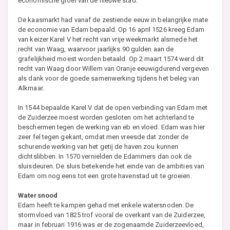
economische groei van de nieuwe stad.
De kaasmarkt had vanaf de zestiende eeuw in belangrijke mate
de economie van Edam bepaald. Op 16 april 1526 kreeg Edam
van keizer Karel V het recht van vrije weekmarkt alsmede het
recht van Waag, waarvoor jaarlijks 90 gulden aan de
grafelijkheid moest worden betaald. Op 2 maart 1574 werd dit
recht van Waag door Willem van Oranje eeuwigdurend vergeven
als dank voor de goede samenwerking tijdens het beleg van
Alkmaar.
In 1544 bepaalde Karel V dat de open verbinding van Edam met
de Zuiderzee moest worden gesloten om het achterland te
beschermen tegen de werking van eb en vloed. Edam was hier
zeer fel tegen gekant, omdat men vreesde dat zonder de
schurende werking van het getij de haven zou kunnen
dichtslibben. In 1570 vernielden de Edammers dan ook de
sluisdeuren. De sluis betekende het einde van de ambities van
Edam om nog eens tot een grote havenstad uit te groeien.
Watersnood
Edam heeft te kampen gehad met enkele watersnoden. De
stormvloed van 1825 trof vooral de overkant van de Zuiderzee,
maar in februari 1916 was er de zogenaamde Zuiderzeevloed,