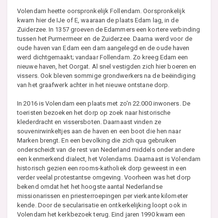
Volendam heette oorspronkelijk Follendam. Oorspronkelijk
kwam hier de IJe of E, waaraan de plaats Edam lag, in de
Zuiderzee. In 1357 groeven de Edammers een kortere verbinding
tussen het Purmermeer en de Zuiderzee. Daarna werd voor de
oude haven van Edam een dam aangelegd en de oude haven
werd dichtgemaakt; vandaar Follendam. Zo kreeg Edam een
nieuwe haven, het Oorgat. Al snel vestigden zich hier boeren en
vissers. Ook bleven sommige grondwerkers na de beëindiging
van het graafwerk achter in het nieuwe ontstane dorp.
In 2016 is Volendam een plaats met zo'n 22.000 inwoners. De
toeristen bezoeken het dorp op zoek naar historische
klederdracht en vissersboten. Daarnaast vinden ze
souvenirwinkeltjes aan de haven en een boot die hen naar
Marken brengt. En een bevolking die zich qua gebruiken
onderscheidt van de rest van Nederland middels onder andere
een kenmerkend dialect, het Volendams. Daarnaast is Volendam
historisch gezien een rooms-katholiek dorp geweest in een
verder veelal protestantse omgeving. Voorheen was het dorp
bekend omdat het het hoogste aantal Nederlandse
missionarissen en priesterroepingen per vierkante kilometer
kende. Door de secularisatie en ontkerkelijking loopt ook in
Volendam het kerkbezoek terug. Eind jaren 1990 kwam een