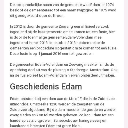
De oorspronkelijke naam van de gemeente was Edam. In 1974
besloot de gemeenteraad tot een naamswijziging. In 1975 werd
dit goedgekeurd door de Kroon.
In 2012 is door de gemeente Zeevang een officieel verzoek
ingediend bij de buurgemeente om te komen tot een fusie, hier
is door de toenmalige gemeente Edam-Volendam mee
ingestemd in mei 2013. In oktober 2013 hebben de beide
gemeenten een procedure opgestart om te komen tot een fusie.
Deze fusie is op 1 januari 2016 een feit geworden.
De gemeenten Edam-Volendam en Zeevang maakten sinds de
oprichting deel uit van de plusregio Stadsregio Amsterdam. Ook
na de fusie bleef Edam-Volendam hiervan onderdeel uitmaken.
Geschiedenis Edam
Edam ontstond bij een dam aan de IJe of E die in de Zuiderzee
uitmondde. Omstreeks 1230 werden de zeegaten van de
Zuiderzee afgedamd. Bij de dam moesten de goederen worden
overgeladen en kon tol worden geheven. Zo kon Edam tot een
handelsplaats uitgroeien. Scheepsbouw, haringvisserij en
kaashandel brachten Edam tot grote bloei.