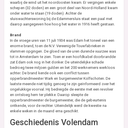
waarbij de wind uit het noordoosten kwam. Er vergingen enkele
schepen (32 doden) en een groot deel van Noord-Holland kwam
onder water te staan (19 doden). Achter de
sluiswachterswoning bij de Edammersluis staat een paal met
daarop aangegeven hoe hoog het water in 1916 heeft gestaan.
Brand
In de vroege uren van 11 juli 1934 was Edam het toneel van een
enorme brand, toen de N.V. Vereenigde Touwfabrieken in
vlammen opgingen. De gloed van de uren durende vuurzee was
tot in Amsterdam te zien. Toen er een hoofdkabel doorbrandde
zat Edam ook nog in het donker. De uiteindelijke schade
bedroeg twee miljoen gulden en liet 200 werknemers werkloos
achter. De brand kende ook een conflict tussen
opperbrandmeester Wark en burgemeester Kolfschoten. De
laatste meende niet tijdig genoeg te zijn geïnformeerd over het
ongelukkige voorval. Hij bedreigde de eerste met een revolver
en ontsloeg hem ter plekke. Daarop sleepte de
opperbrandmeester de burgemeester, die de gebeurtenis
ontkende, voor de rechter. Uiteindelijk werd de kwestie na
enkele weken in de maand erna geschikt.
Geschiedenis Volendam