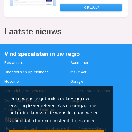
BEZOEK
Laatste nieuws
Vind specalisten in uw regio
Restaurant
Aannemer
Onderwijs en Opleidingen
Makelaar
Hovenier
Garage
Sportclub Sportvereniging
Fiets Scooter Brommer
Deze website gebruikt cookies om uw
Administratiekantoor
Kapper
ervaring te verbeteren. Als u doorgaat met
Blader door alle 1114 categorieën
het gebruiken van de website, gaan we er
Sitemap
vanuit dat u hiermee instemt.
Lees meer
Home
Contact
Cookiebeleid
Privacyverklaring