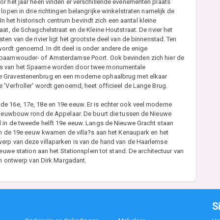
or het jaar heen vinden er verschillende evenementen plaats
lopen in drie richtingen belangrijke winkelstraten namelijk de
. In het historisch centrum bevindt zich een aantal kleine
at, de Schagchelstraat en de Kleine Houtstraat. De rivier het
en van de rivier ligt het grootste deel van de binnenstad. Ten
ordt genoemd. In dit deel is onder andere de enige
Spaarnwouder- of Amsterdamse Poort. Ook bevinden zich hier de
rs van het Spaarne worden door twee monumentale
e Gravestenenbrug en een moderne ophaalbrug met elkaar
 'Verfroller' wordt genoemd, heet officieel de Lange Brug.
e 16e, 17e, 18e en 19e eeuw. Er is echter ook veel moderne
 nieuwbouw rond de Appelaar. De buurt die tussen de Nieuwe
d in de tweede helft 19e eeuw. Langs de Nieuwe Gracht staan
van de 19e eeuw kwamen de villa?s aan het Kenaupark en het
erp van deze villaparken is van de hand van de Haarlemse
euwe station aan het Stationsplein tot stand. De architectuur van
een ontwerp van Dirk Margadant.
S