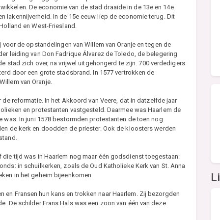
ikkelen. De economie van de stad draaide in de 13e en 14e
 lakennijverheid. In de 15e eeuw liep de economie terug. Dit
 Holland en West-Friesland.
ij voor de opstandelingen van Willem van Oranje en tegen de
der leiding van Don Fadrique Álvarez de Toledo, de belegering
e stad zich over, na vrijwel uitgehongerd te zijn. 700 verdedigers
terd door een grote stadsbrand. In 1577 vertrokken de
Willem van Oranje.
 de reformatie. In het Akkoord van Veere, dat in datzelfde jaar
tholieken en protestanten vastgesteld. Daarmee was Haarlem de
de was. In juni 1578 bestormden protestanten de toen nog
den de kerk en doodden de priester. Ook de kloosters werden
stand.
f die tijd was in Haarlem nog maar één godsdienst toegestaan:
onds: in schuilkerken, zoals de Oud Katholieke Kerk van St. Anna
L
ieken in het geheim bijeenkomen.
n en Fransen hun kans en trokken naar Haarlem. Zij bezorgden
de. De schilder Frans Hals was een zoon van één van deze