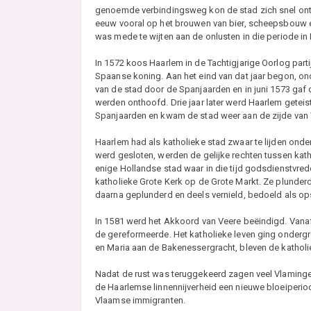
genoemde verbindingsweg kon de stad zich snel ontw
eeuw vooral op het brouwen van bier, scheepsbouw en
was mede te wijten aan de onlusten in die periode in
In 1572 koos Haarlem in de Tachtigjarige Oorlog part
Spaanse koning. Aan het eind van dat jaar begon, on
van de stad door de Spanjaarden en in juni 1573 gaf d
werden onthoofd. Drie jaar later werd Haarlem geteis
Spanjaarden en kwam de stad weer aan de zijde van 
Haarlem had als katholieke stad zwaar te lijden onder
werd gesloten, werden de gelijke rechten tussen ka
enige Hollandse stad waar in die tijd godsdienstvre
katholieke Grote Kerk op de Grote Markt. Ze plunder
daarna geplunderd en deels vernield, bedoeld als op
In 1581 werd het Akkoord van Veere beëindigd. Vana
de gereformeerde. Het katholieke leven ging ondergr
en Maria aan de Bakenessergracht, bleven de kathol
Nadat de rust was teruggekeerd zagen veel Vlaminge
de Haarlemse linnennijverheid een nieuwe bloeiperio
Vlaamse immigranten.