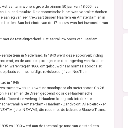
 Het aantal inwoners groeide binnen 50 jaar van 18.000 naar
 van Holland maakte. De economische bloei was vooral te danken
 de aanleg van een trekvaart tussen Haarlem en Amsterdam en in
en Leiden. Aan het einde van de 17e eeuw was het inwonertal van
t met de textielnijverheid. Het aantal inwoners van Haarlem
 eerste trein in Nederland. In 1843 werd deze spoorverbinding
 genoemd, en de andere spoorlijnen in de omgeving van Haarlem
rlijnen waren tegen 1866 omgebouwd naar normaalspoor. Het
e plaats van het huidige revisiebedrijf van NedTrain.
stad in 1946
en tramnetwerk in zowel normaalspoor als meterspoor. Op 28
tion Haarlem en de Dreef geopend door de Haarlemsche
ektrificeerd en verlengd. Haarlem kreeg ook interlokale
rische tramlijn Amsterdam - Haarlem - Zandvoort. Alle betrokken
e NZHTM (later NZHVM), die reed met de bekende Blauwe Trams.
 1895 en 1930 werd aan de toenmalige rand van de stad een