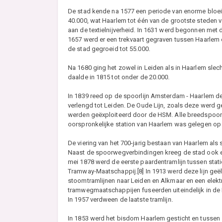
De stad kende na 1577 een periode van enorme bloei.
40.000, wat Haarlem tot één van de grootste steden
aan de textielnijverheid. In 1631 werd begonnen met
1657 werd er een trekvaart gegraven tussen Haarlem 
de stad gegroeid tot 55.000.
Na 1680 ging het zowel in Leiden als in Haarlem slech
daalde in 1815 tot onder de 20.000.
In 1839 reed op de spoorlijn Amsterdam - Haarlem de
verlengd tot Leiden. De Oude Lijn, zoals deze werd
werden geëxploiteerd door de HSM. Alle breedspoo
oorspronkelijke station van Haarlem was gelegen op d
De viering van het 700-jarig bestaan van Haarlem als 
Naast de spoorwegverbindingen kreeg de stad ook e
mei 1878 werd de eerste paardentramlijn tussen sta
Tramway-Maatschappij.[8] In 1913 werd deze lijn geël
stoomtramlijnen naar Leiden en Alkmaar en een elekt
tramwegmaatschappijen fuseerden uiteindelijk in d
In 1957 verdween de laatste tramlijn.
In 1853 werd het bisdom Haarlem gesticht en tussen