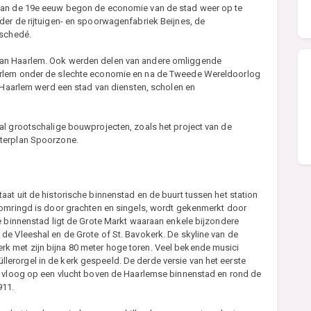
 van de 19e eeuw begon de economie van de stad weer op te
der de rijtuigen- en spoorwagenfabriek Beijnes, de
nschedé.
van Haarlem. Ook werden delen van andere omliggende
arlem onder de slechte economie en na de Tweede Wereldoorlog
. Haarlem werd een stad van diensten, scholen en
al grootschalige bouwprojecten, zoals het project van de
sterplan Spoorzone.
at uit de historische binnenstad en de buurt tussen het station
 omringd is door grachten en singels, wordt gekenmerkt door
e binnenstad ligt de Grote Markt waaraan enkele bijzondere
de Vleeshal en de Grote of St. Bavokerk. De skyline van de
 met zijn bijna 80 meter hoge toren. Veel bekende musici
erorgel in de kerk gespeeld. De derde versie van het eerste
, vloog op een vlucht boven de Haarlemse binnenstad en rond de
911.