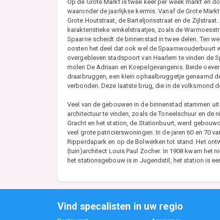
Op de Grote Markt is twee keer per week markt en do
waaronder de jaarlijkse kermis. Vanaf de Grote Markt 
Grote Houtstraat, de Barteljorisstraat en de Zijlstraat
karakteristieke winkelstraatjes, zoals de Warmoesstra
Spaarne scheidt de binnenstad in twee delen. Ten west
oosten het deel dat ook wel de Spaarnwouderbuurt w
overgebleven stadspoort van Haarlem te vinden de 
molen De Adriaan en Koepelgevangenis. Beide oeve
draaibruggen, een klein ophaalbruggetje genaamd d
verbonden. Deze laatste brug, die in de volksmond de
Veel van de gebouwen in de binnenstad stammen uit d
architectuur te vinden, zoals de Toneelschuur en de
Gracht en het station, de Stationbuurt, werd gebouw
veel grote patriciërswoningen. In de jaren 60 en 70 
Ripperdapark en op de Bolwerken tot stand. Het ontw
(tuin)architect Louis Paul Zocher. In 1908 kwam het ni
het stationsgebouw is in Jugendstil, het station is 
Vind specalisten in uw regio