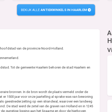
BEKIJK ALLE
ANTIEKWINKELS IN HAARLEM
A
H
 hoofdstad van de provincie Noord-Holland.
V
 Kennemerland.
andstad. Tot de gemeente Haarlem behoren de stad Haarlem en
iteraire bronnen. In de bron wordt de plaats vermeld onder de
at er 1500 jaar voor onze jaartelling al sprake was van bewoning
 als geestnederzetting op een strandwal, waarover een landweg
ond. De stad werd de zetel van de graven van Holland en in 1245
r de gunstige ligging aan het Spaarne en door de hierboven