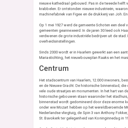
nieuwe kathedraal gebouwd. Pas in de tweede helft
krabbelen. Er ontstonden nieuwe industrieën, waaron
machinefabriek van Figee en de drukkerij van Joh. E
Op 1 mei 1927 werd de gemeente Schoten een deel 
gemeenten geannexeerd. In de jaren 30 leed ook Ha
verdwenen de grote industriële bedrijven uit de stad
overheidsinstellingen.
Sinds 2000 wordt er in Haarlem gewerkt aan een aant
Mariastichting, het nieuwbouwplan Raaks en het ma
Centrum
Het stadscentrum van Haarlem, 12.000 inwoners, besta
en de Nieuwe Gracht. De historische binnenstad, die
vele oude straatjes en monumenten. In het hart van d
historische gebouwen staan waaronder het stadhuis, 
binnenstad wordt gedomineerd door deze enorme kerk
onder wie Mozart hebben op het wereldberoemde Müll
Nederlandse vliegtuig, de Spin 3 van Anthony Fokker
St. Bavokerk ter gelegenheid van Koninginnedag in 1