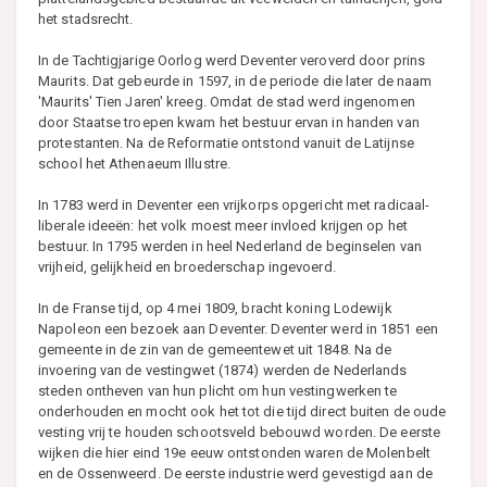
het stadsrecht.
In de Tachtigjarige Oorlog werd Deventer veroverd door prins
Maurits. Dat gebeurde in 1597, in de periode die later de naam
'Maurits' Tien Jaren' kreeg. Omdat de stad werd ingenomen
door Staatse troepen kwam het bestuur ervan in handen van
protestanten. Na de Reformatie ontstond vanuit de Latijnse
school het Athenaeum Illustre.
In 1783 werd in Deventer een vrijkorps opgericht met radicaal-
liberale ideeën: het volk moest meer invloed krijgen op het
bestuur. In 1795 werden in heel Nederland de beginselen van
vrijheid, gelijkheid en broederschap ingevoerd.
In de Franse tijd, op 4 mei 1809, bracht koning Lodewijk
Napoleon een bezoek aan Deventer. Deventer werd in 1851 een
gemeente in de zin van de gemeentewet uit 1848. Na de
invoering van de vestingwet (1874) werden de Nederlands
steden ontheven van hun plicht om hun vestingwerken te
onderhouden en mocht ook het tot die tijd direct buiten de oude
vesting vrij te houden schootsveld bebouwd worden. De eerste
wijken die hier eind 19e eeuw ontstonden waren de Molenbelt
en de Ossenweerd. De eerste industrie werd gevestigd aan de