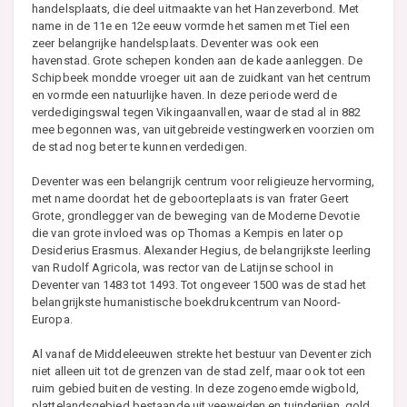
handelsplaats, die deel uitmaakte van het Hanzeverbond. Met
name in de 11e en 12e eeuw vormde het samen met Tiel een
zeer belangrijke handelsplaats. Deventer was ook een
havenstad. Grote schepen konden aan de kade aanleggen. De
Schipbeek mondde vroeger uit aan de zuidkant van het centrum
en vormde een natuurlijke haven. In deze periode werd de
verdedigingswal tegen Vikingaanvallen, waar de stad al in 882
mee begonnen was, van uitgebreide vestingwerken voorzien om
de stad nog beter te kunnen verdedigen.
Deventer was een belangrijk centrum voor religieuze hervorming,
met name doordat het de geboorteplaats is van frater Geert
Grote, grondlegger van de beweging van de Moderne Devotie
die van grote invloed was op Thomas a Kempis en later op
Desiderius Erasmus. Alexander Hegius, de belangrijkste leerling
van Rudolf Agricola, was rector van de Latijnse school in
Deventer van 1483 tot 1493. Tot ongeveer 1500 was de stad het
belangrijkste humanistische boekdrukcentrum van Noord-
Europa.
Al vanaf de Middeleeuwen strekte het bestuur van Deventer zich
niet alleen uit tot de grenzen van de stad zelf, maar ook tot een
ruim gebied buiten de vesting. In deze zogenoemde wigbold,
plattelandsgebied bestaande uit veeweiden en tuinderijen, gold