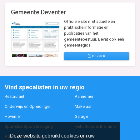
Gemeente Deventer
Officiële site met actuele en
praktische informatie en
publicaties van het
gemeentebestuur. Bevat ook een
gemeentegids.
BEZOEK
Vind specalisten in uw regio
Restaurant
Aannemer
Onderwijs en Opleidingen
Makelaar
Hovenier
Garage
Sportclub Sportvereniging
Fiets Scooter Brommer
Deze website gebruikt cookies om uw
Administratiekantoor
Kapper