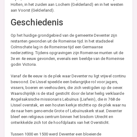
Holten, in het zuiden aan Lochem (Gelderland) en in het westen
aan Voorst (Gelderland).
Geschiedenis
Op het huidige grondgebied van de gemeente Deventer zijn
restanten gevonden uit de Romeinse tijd. In het stadsdeel
Colmschate lag in de Romeinse tijd een Germaanse
nederzetting. Tijdens opgravingen zijn Romeinse munten uit de
3e en 4e eeuw gevonden, evenals een beeldje van de Romeinse
godin Victoria.
Vanaf de 8e eeuw is de plek waar Deventer nu ligt vrijwel continu
bewoond. De IJssel speelde een belangrijke rol voor jagers,
vissers, boeren en veehouders, die zich vestigden op de oever.
Waarschijnlijk is de stad gesticht door de later heilig verklaarde
Angelsaksische missionaris Lebuïnus (Liafwin), die in 768 de
IJssel overstak, en een houten kerkje stichtte op de plek waar nu
de naar hem genoemde Grote of Lebuïnuskerk staat. Deventer
bleef een religieus centrum binnen het bisdom Utrecht en
ontwikkelde zich tot de hoofdplaats van het Oversticht.
Tussen 1000 en 1500 werd Deventer een bloeiende