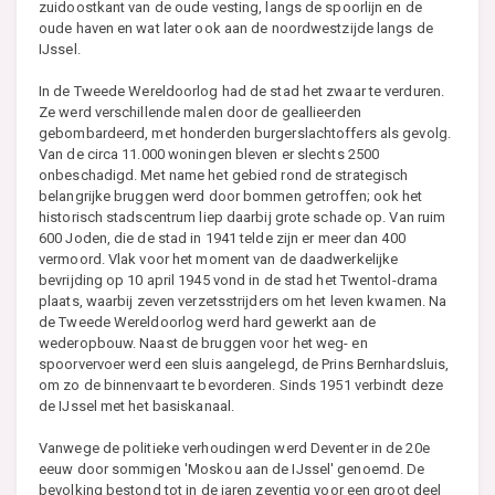
zuidoostkant van de oude vesting, langs de spoorlijn en de
oude haven en wat later ook aan de noordwestzijde langs de
IJssel.
In de Tweede Wereldoorlog had de stad het zwaar te verduren.
Ze werd verschillende malen door de geallieerden
gebombardeerd, met honderden burgerslachtoffers als gevolg.
Van de circa 11.000 woningen bleven er slechts 2500
onbeschadigd. Met name het gebied rond de strategisch
belangrijke bruggen werd door bommen getroffen; ook het
historisch stadscentrum liep daarbij grote schade op. Van ruim
600 Joden, die de stad in 1941 telde zijn er meer dan 400
vermoord. Vlak voor het moment van de daadwerkelijke
bevrijding op 10 april 1945 vond in de stad het Twentol-drama
plaats, waarbij zeven verzetsstrijders om het leven kwamen. Na
de Tweede Wereldoorlog werd hard gewerkt aan de
wederopbouw. Naast de bruggen voor het weg- en
spoorvervoer werd een sluis aangelegd, de Prins Bernhardsluis,
om zo de binnenvaart te bevorderen. Sinds 1951 verbindt deze
de IJssel met het basiskanaal.
Vanwege de politieke verhoudingen werd Deventer in de 20e
eeuw door sommigen 'Moskou aan de IJssel' genoemd. De
bevolking bestond tot in de jaren zeventig voor een groot deel