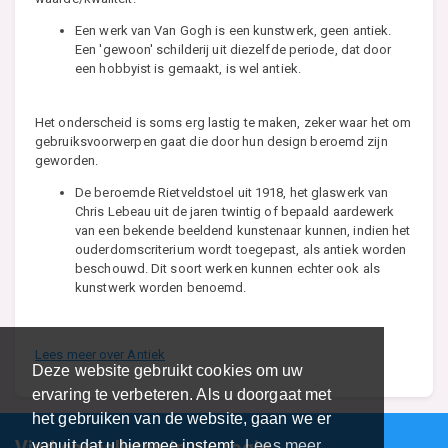
Een werk van Van Gogh is een kunstwerk, geen antiek.
Een 'gewoon' schilderij uit diezelfde periode, dat door
een hobbyist is gemaakt, is wel antiek.
Het onderscheid is soms erg lastig te maken, zeker waar het om
gebruiksvoorwerpen gaat die door hun design beroemd zijn
geworden.
De beroemde Rietveldstoel uit 1918, het glaswerk van
Chris Lebeau uit de jaren twintig of bepaald aardewerk
van een bekende beeldend kunstenaar kunnen, indien het
ouderdomscriterium wordt toegepast, als antiek worden
beschouwd. Dit soort werken kunnen echter ook als
kunstwerk worden benoemd.
Lees meer over Antiek
Deze website gebruikt cookies om uw
ervaring te verbeteren. Als u doorgaat met
het gebruiken van de website, gaan we er
vanuit dat u hiermee instemt.
Lees meer