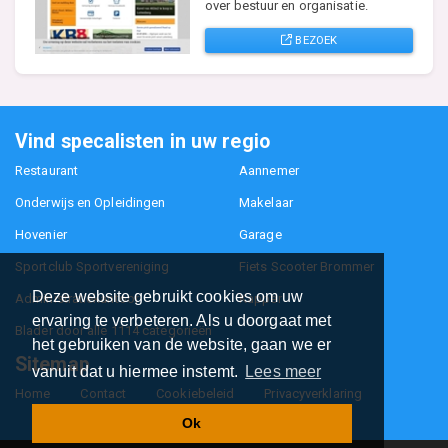
over bestuur en organisatie.
BEZOEK
Vind specalisten in uw regio
Restaurant
Aannemer
Onderwijs en Opleidingen
Makelaar
Hovenier
Garage
Sportclub Sportvereniging
Fiets Scooter Brommer
Deze website gebruikt cookies om uw
Administratiekantoor
Kapper
ervaring te verbeteren. Als u doorgaat met
Blader door alle 1114 categorieën
het gebruiken van de website, gaan we er
Sitemap
vanuit dat u hiermee instemt.
Lees meer
Home
Contact
Cookiebeleid
Privacyverklaring
Ok