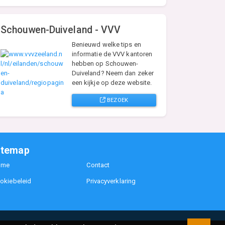
Schouwen-Duiveland - VVV
Benieuwd welke tips en
informatie de VVV kantoren
hebben op Schouwen-
Duiveland? Neem dan zeker
een kijkje op deze website.
BEZOEK
itemap
ome
Contact
okiebeleid
Privacyverklaring