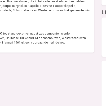
zee en Brouwershaven, die in het verleden stadsrechten hebben
rijdorpe, Burghsluis, Capelle, Elkerzee, Looperskapelle,
Haamstede, Schuddebeurs en Westenschouwen. Het gemeentehuis
L
997 tot stand gekomen nadat zes gemeenten werden
n, Bruinisse, Duiveland, Middenschouwen, Westerschouwen
1 januari 1961 uit een voorgaande herindeling.