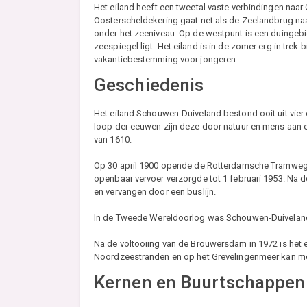
Het eiland heeft een tweetal vaste verbindingen na
Oosterscheldekering gaat net als de Zeelandbrug naa
onder het zeeniveau. Op de westpunt is een duingeb
zeespiegel ligt. Het eiland is in de zomer erg in trek 
vakantiebestemming voor jongeren.
Geschiedenis
Het eiland Schouwen-Duiveland bestond ooit uit vie
loop der eeuwen zijn deze door natuur en mens aan 
van 1610.
Op 30 april 1900 opende de Rotterdamsche Tramweg M
openbaar vervoer verzorgde tot 1 februari 1953. Na 
en vervangen door een buslijn.
In de Tweede Wereldoorlog was Schouwen-Duiveland h
Na de voltooiing van de Brouwersdam in 1972 is het
Noordzeestranden en op het Grevelingenmeer kan met
Kernen en Buurtschappen