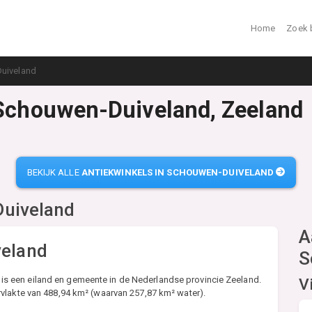
Home
Zoek 
uiveland
 Schouwen-Duiveland, Zeeland
BEKIJK ALLE
ANTIEKWINKELS IN SCHOUWEN-DUIVELAND
uiveland
A
eland
S
 een eiland en gemeente in de Nederlandse provincie Zeeland.
V
vlakte van 488,94 km² (waarvan 257,87 km² water).