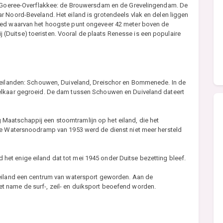
ar Goeree-Overflakkee: de Brouwersdam en de Grevelingendam. De
r Noord-Beveland. Het eiland is grotendeels vlak en delen liggen
ied waarvan het hoogste punt ongeveer 42 meter boven de
bij (Duitse) toeristen. Vooral de plaats Renesse is een populaire
r eilanden: Schouwen, Duiveland, Dreischor en Bommenede. In de
elkaar gegroeid. De dam tussen Schouwen en Duiveland dateert
aatschappij een stoomtramlijn op het eiland, die het
de Watersnoodramp van 1953 werd de dienst niet meer hersteld
et enige eiland dat tot mei 1945 onder Duitse bezetting bleef.
 eiland een centrum van watersport geworden. Aan de
 name de surf-, zeil- en duiksport beoefend worden.