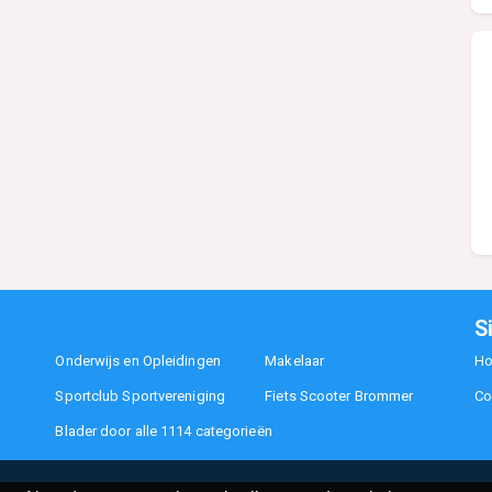
S
Onderwijs en Opleidingen
Makelaar
H
Sportclub Sportvereniging
Fiets Scooter Brommer
Co
Blader door alle 1114 categorieën