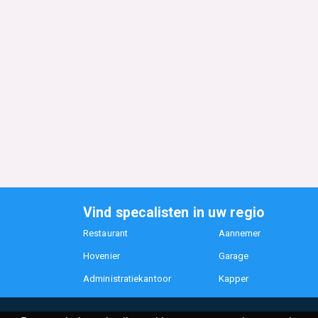
Vind specalisten in uw regio
Restaurant
Aannemer
Hovenier
Garage
Administratiekantoor
Kapper