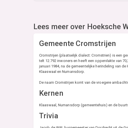
Lees meer over
Hoeksche 
Gemeente Cromstrijen
Cromstrijen (plaatselijk dialect: Cromstrien) is een
telt 12.792 inwoners en heeft een oppervlakte van 7
januari 1984, na de gemeentelijke herindeling van
Klaaswaal en Numansdorp.
De naam Cromstrijen komt van de vroegere ambachtsh
Kernen
Klaaswaal, Numansdorp (gemeentehuis) en de buur
Trivia
Jacob de Witt, burgemeester van Dordrecht uit de G