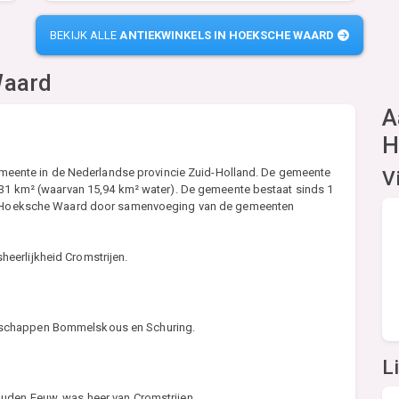
BEKIJK ALLE
ANTIEKWINKELS IN HOEKSCHE WAARD
Waard
A
H
 gemeente in de Nederlandse provincie Zuid-Holland. De gemeente
V
0,31 km² (waarvan 15,94 km² water). De gemeente bestaat sinds 1
 de Hoeksche Waard door samenvoeging van de gemeenten
eerlijkheid Cromstrijen.
tschappen Bommelskous en Schuring.
L
ouden Eeuw, was heer van Cromstrijen.