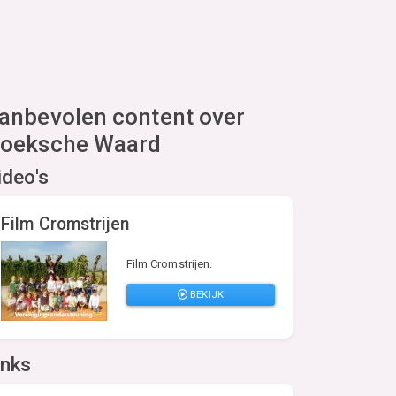
anbevolen content over
oeksche Waard
ideo's
Film Cromstrijen
Film Cromstrijen.
BEKIJK
inks