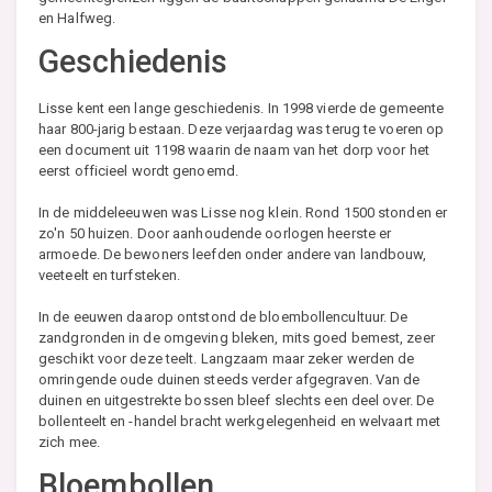
en Halfweg.
Geschiedenis
Lisse kent een lange geschiedenis. In 1998 vierde de gemeente
haar 800-jarig bestaan. Deze verjaardag was terug te voeren op
een document uit 1198 waarin de naam van het dorp voor het
eerst officieel wordt genoemd.
In de middeleeuwen was Lisse nog klein. Rond 1500 stonden er
zo'n 50 huizen. Door aanhoudende oorlogen heerste er
armoede. De bewoners leefden onder andere van landbouw,
veeteelt en turfsteken.
In de eeuwen daarop ontstond de bloembollencultuur. De
zandgronden in de omgeving bleken, mits goed bemest, zeer
geschikt voor deze teelt. Langzaam maar zeker werden de
omringende oude duinen steeds verder afgegraven. Van de
duinen en uitgestrekte bossen bleef slechts een deel over. De
bollenteelt en -handel bracht werkgelegenheid en welvaart met
zich mee.
Bloembollen