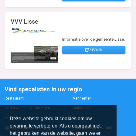
VVV Lisse
Informatie over de gemeente Lisse.
BEZOEK
Vind specalisten in uw regio
Restaurant
Aannemer
Onderwijs en Opleidingen
Makelaar
Hovenier
Garage
Deze website gebruikt cookies om uw
ervaring te verbeteren. Als u doorgaat met
Sportclub Sportvereniging
Fiets Scooter Brommer
het gebruiken van de website, gaan we er