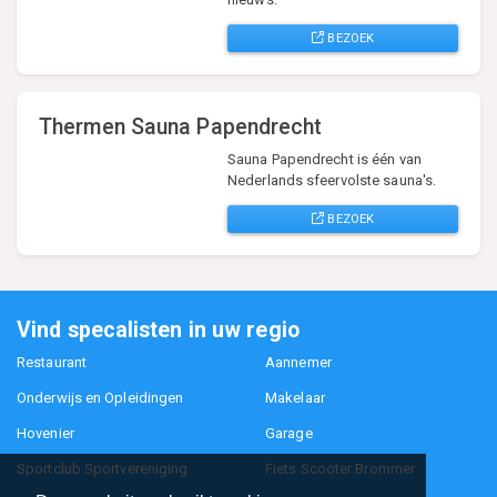
BEZOEK
Thermen Sauna Papendrecht
Sauna Papendrecht is één van
Nederlands sfeervolste sauna's.
BEZOEK
Vind specalisten in uw regio
Restaurant
Aannemer
Onderwijs en Opleidingen
Makelaar
Hovenier
Garage
Sportclub Sportvereniging
Fiets Scooter Brommer