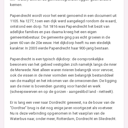
kernen.
Papendrecht wordt voor het eerst genoemd in een document uit
1105. Na 1277, toen een dijk werd aangelegd rondom de waard,
ontstond een dorp. Tot 1816 was Papendrecht het bezit van
adellijke families en pas daarna kreeg het een eigen
gemeentebestuur. De gemeente ging pas echt groeien in de
jaren 60 van de 20e eeuw. Het dijkdorp heeft nu een stedelijk
karakter. In 2005 vierde Papendrecht haar 900-jarig bestaan.
Papendrecht is een typisch dijkdorp: de oorspronkelijke
bewoners van het gebied vestigden zich namelijk langs de rivier
de Merwede. Niet alleen waren rivieren belangrijk voor vervoer,
ook de vissen in de rivier vormden een belangrijk bestanddeel
van de maaltijd en het inkomen van de omwonenden. De ligging
aan de rivier is bovendien gunstig voor handel en werk
(scheepswerven en op de gorzen - aangeslibd land - rietteelt).
Er is lang een veer naar Dordrecht geweest, na de bouw van de
"Dordtse" brug is dat nog enige jaren voortgezet als voetveer.
Nu is deze verbinding opgenomen in het vaarplan van de
Waterbus naar, onder meer, Rotterdam, Dordrecht en Sliedrecht.