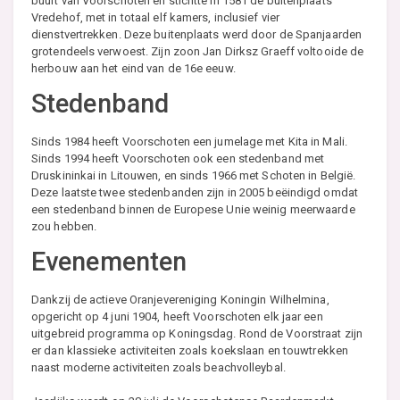
buurt van Voorschoten en stichtte in 1581 de buitenplaats
Vredehof, met in totaal elf kamers, inclusief vier
dienstvertrekken. Deze buitenplaats werd door de Spanjaarden
grotendeels verwoest. Zijn zoon Jan Dirksz Graeff voltooide de
herbouw aan het eind van de 16e eeuw.
Stedenband
Sinds 1984 heeft Voorschoten een jumelage met Kita in Mali.
Sinds 1994 heeft Voorschoten ook een stedenband met
Druskininkai in Litouwen, en sinds 1966 met Schoten in België.
Deze laatste twee stedenbanden zijn in 2005 beëindigd omdat
een stedenband binnen de Europese Unie weinig meerwaarde
zou hebben.
Evenementen
Dankzij de actieve Oranjevereniging Koningin Wilhelmina,
opgericht op 4 juni 1904, heeft Voorschoten elk jaar een
uitgebreid programma op Koningsdag. Rond de Voorstraat zijn
er dan klassieke activiteiten zoals koekslaan en touwtrekken
naast moderne activiteiten zoals beachvolleybal.