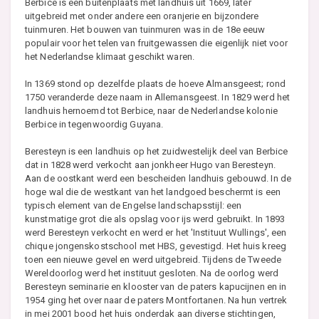
Berbice is een buitenplaats met landhuis uit 1669, later
uitgebreid met onder andere een oranjerie en bijzondere
tuinmuren. Het bouwen van tuinmuren was in de 18e eeuw
populair voor het telen van fruitgewassen die eigenlijk niet voor
het Nederlandse klimaat geschikt waren.
In 1369 stond op dezelfde plaats de hoeve Almansgeest; rond
1750 veranderde deze naam in Allemansgeest. In 1829 werd het
landhuis hernoemd tot Berbice, naar de Nederlandse kolonie
Berbice in tegenwoordig Guyana.
Beresteyn is een landhuis op het zuidwestelijk deel van Berbice
dat in 1828 werd verkocht aan jonkheer Hugo van Beresteyn.
Aan de oostkant werd een bescheiden landhuis gebouwd. In de
hoge wal die de westkant van het landgoed beschermt is een
typisch element van de Engelse landschapsstijl: een
kunstmatige grot die als opslag voor ijs werd gebruikt. In 1893
werd Beresteyn verkocht en werd er het 'Instituut Wullings', een
chique jongenskostschool met HBS, gevestigd. Het huis kreeg
toen een nieuwe gevel en werd uitgebreid. Tijdens de Tweede
Wereldoorlog werd het instituut gesloten. Na de oorlog werd
Beresteyn seminarie en klooster van de paters kapucijnen en in
1954 ging het over naar de paters Montfortanen. Na hun vertrek
in mei 2001 bood het huis onderdak aan diverse stichtingen,