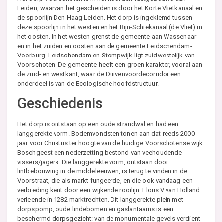
Leiden, waarvan het gescheiden is door het Korte Vlietkanaal en
de spoorlijn Den Haag Leiden. Het dorp is ingeklemd tussen
deze spoorlijn in het westen en het Rijn-Schiekanaal (de Vliet) in
het oosten. In het westen grenst de gemeente aan Wassenaar
en in het zuiden en oosten aan de gemeente Leidschendam-
Voorburg. Leidschendam en Stompwijk ligt zuidwestelijk van
Voorschoten. De gemeente heeft een groen karakter, vooral aan
de zuid- en westkant, waar de Duivenvoordecorridor een
onderdeel is van de Ecologische hoofdstructuur.
Geschiedenis
Het dorp is ontstaan op een oude strandwal en had een
langgerekte vorm. Bodemvondsten tonen aan dat reeds 2000
jaar voor Christus ter hoogte van de huidige Voorschotense wijk
Boschgeest een nederzetting bestond van veehoudende
vissers/jagers. Die langgerekte vorm, ontstaan door
lintbebouwing in de middeleeuwen, is terug te vinden in de
Voorstraat, die als markt fungeerde, en die ook vandaag een
verbreding kent door een wijkende rooilijn. Floris V van Holland
verleende in 1282 marktrechten. Dit langgerekte plein met
dorpspomp, oude lindebomen en gaslantaarns is een
beschermd dorpsgezicht: van de monumentale gevels verdient