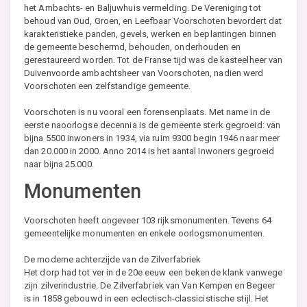
het Ambachts- en Baljuwhuis vermelding. De Vereniging tot
behoud van Oud, Groen, en Leefbaar Voorschoten bevordert dat
karakteristieke panden, gevels, werken en beplantingen binnen
de gemeente beschermd, behouden, onderhouden en
gerestaureerd worden. Tot de Franse tijd was de kasteelheer van
Duivenvoorde ambachtsheer van Voorschoten, nadien werd
Voorschoten een zelfstandige gemeente.
Voorschoten is nu vooral een forensenplaats. Met name in de
eerste naoorlogse decennia is de gemeente sterk gegroeid: van
bijna 5500 inwoners in 1934, via ruim 9300 begin 1946 naar meer
dan 20.000 in 2000. Anno 2014 is het aantal inwoners gegroeid
naar bijna 25.000.
Monumenten
Voorschoten heeft ongeveer 103 rijksmonumenten. Tevens 64
gemeentelijke monumenten en enkele oorlogsmonumenten.
De moderne achterzijde van de Zilverfabriek
Het dorp had tot ver in de 20e eeuw een bekende klank vanwege
zijn zilverindustrie. De Zilverfabriek van Van Kempen en Begeer
is in 1858 gebouwd in een eclectisch-classicistische stijl. Het