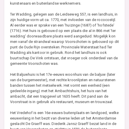
kunstenaars en buitenlandse werknemers.
Ter Wadding, gelegen aan de Leidseweg 557, is een landhuis, in
zijn huidige vorm uit ca. 1770, met invloeden van de rococostijl.
Al eerder was er sprake van een 'huizinge (1687) of 'hofstede'
(1716). Het huis is gebouwd op een plaats die al in 866 met 'ter
wadding' doorwaadbare plaats werd aangeduid. Mogelijk kon
men vanaf de strandwal waarop Voorschoten is gebouwd op dit
punt de Oude Rijn oversteken. Provinciale Waterstaat had Ter
Wadding als kantoor in gebruik. Rond het landhuis is ook
buurtschap De Vink ontstaan, dat vroeger ook onderdeel van de
gemeente Voorschoten was.
Het Baljuwhuis is het 17e-eeuws woonhuis van de baljuw (later
van de burgemeester), met rechte kroonlijsten en natuurstenen
banden tussen het metselwerk. Het vormt een eenheid (een
gedeelde ingang) met het Ambachtshuis, het huis van het
ambacht, dat een trapgevel uit 1635 heeft. Dit pand aan de
Voorstraat is in gebruik als restaurant, museum en trouwzaal.
Het Vredehof is een 16e-eeuws buitenplaats en landgoed, welke
eeuwenlang in het bezit van diverse leden uit het Amsterdamse
geslacht De Graeff was. Diederik Jansz Graeff bezat land in de