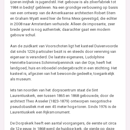
ijzeren inrijhek is jugendstil. Het gebouw is als zilverfabriek tot
1984 in bedrijf gebleven. Na een grondige verbouwing op basis
van een ontwerp van de Amerikaanse architecten Robert Stern
en Graham Wyatt werd hier de firma Mexx gevestigd, die echter
in 2008 naar Amsterdam verhuisde. Alleen de imposante, zeer
brede gevel is nog authentiek; daarachter gaat een modern
gebouw schuil.
Aan de zuidkant van Voorschoten ligt het kasteel Duivenvoorde
dat sinds 1226 particulier bezit is en steeds door vererving van
eigenaar is veranderd. De laatste eigenares, Ludolphine
Henriette barones Schimmelpenninck van der Oije, heeft het
landgoed, huis en inboedel ondergebracht in een stichting. Het
kasteel is, afgezien van het bewoonde gedeelte, toegankelijk
als museum.
Iets ten noorden van het dorpscentrum staat de Sint
Laurentiuskerk, een tussen 1865 en 1868 gebouwde, door de
architect Theo Asseler (1823-1879) ontworpen neogotische
pseudobasiliek met een 45 meter hoge toren. Sinds 1976 is de
Laurentiuskerk een Rijksmonument.
De Dorpskerk heeft een aantal voorgangers, de eerste uit circa
de 12e eeuw. In 1868 werd de huidige kerk, de vierde op deze