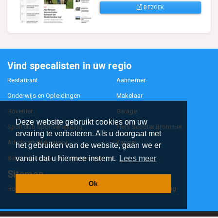
BEZOEK
Vind specalisten in uw regio
Restaurant
Aannemer
Onderwijs en Opleidingen
Makelaar
Hovenier
Garage
Deze website gebruikt cookies om uw
Sportclub Sportvereniging
Fiets Scooter Brommer
ervaring te verbeteren. Als u doorgaat met
Administratiekantoor
Kapper
het gebruiken van de website, gaan we er
Blader door alle 1114 categorieën
vanuit dat u hiermee instemt.
Lees meer
Sitemap
Ok
Home
Contact
Cookiebeleid
Privacyverklaring