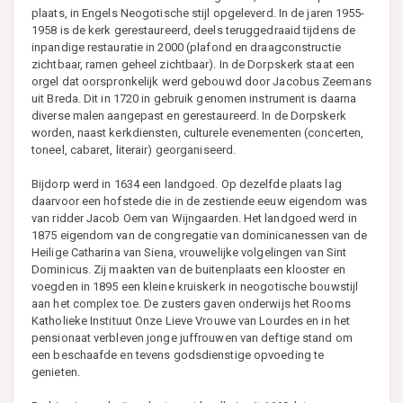
plaats, in Engels Neogotische stijl opgeleverd. In de jaren 1955-
1958 is de kerk gerestaureerd, deels teruggedraaid tijdens de
inpandige restauratie in 2000 (plafond en draagconstructie
zichtbaar, ramen geheel zichtbaar). In de Dorpskerk staat een
orgel dat oorspronkelijk werd gebouwd door Jacobus Zeemans
uit Breda. Dit in 1720 in gebruik genomen instrument is daarna
diverse malen aangepast en gerestaureerd. In de Dorpskerk
worden, naast kerkdiensten, culturele evenementen (concerten,
toneel, cabaret, literair) georganiseerd.
Bijdorp werd in 1634 een landgoed. Op dezelfde plaats lag
daarvoor een hofstede die in de zestiende eeuw eigendom was
van ridder Jacob Oem van Wijngaarden. Het landgoed werd in
1875 eigendom van de congregatie van dominicanessen van de
Heilige Catharina van Siena, vrouwelijke volgelingen van Sint
Dominicus. Zij maakten van de buitenplaats een klooster en
voegden in 1895 een kleine kruiskerk in neogotische bouwstijl
aan het complex toe. De zusters gaven onderwijs het Rooms
Katholieke Instituut Onze Lieve Vrouwe van Lourdes en in het
pensionaat verbleven jonge juffrouwen van deftige stand om
een beschaafde en tevens godsdienstige opvoeding te
genieten.