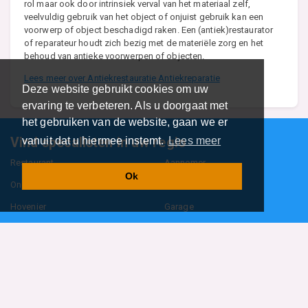
rol maar ook door intrinsiek verval van het materiaal zelf,
veelvuldig gebruik van het object of onjuist gebruik kan een
voorwerp of object beschadigd raken. Een (antiek)restaurator
of reparateur houdt zich bezig met de materiële zorg en het
behoud van antieke voorwerpen of objecten.
Lees meer over Antiekrestauratie Antiekreparatie
Deze website gebruikt cookies om uw
ervaring te verbeteren. Als u doorgaat met
het gebruiken van de website, gaan we er
Vind specalisten in uw regio
vanuit dat u hiermee instemt.
Lees meer
Restaurant
Aannemer
Ok
Onderwijs en Opleidingen
Makelaar
Hovenier
Garage
Sportclub Sportvereniging
Fiets Scooter Brommer
Administratiekantoor
Kapper
Blader door alle 1114 categorieën
Sitemap