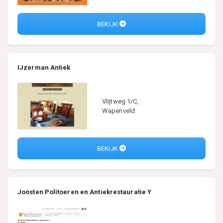
BEKIJK
IJzerman Antiek
Vlijtweg 1/C,
Wapenveld
BEKIJK
Joosten Politoeren en Antiekrestauratie Y