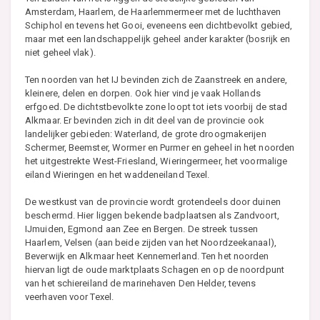
Amsterdam, Haarlem, de Haarlemmermeer met de luchthaven
Schiphol en tevens het Gooi, eveneens een dichtbevolkt gebied,
maar met een landschappelijk geheel ander karakter (bosrijk en
niet geheel vlak).
Ten noorden van het IJ bevinden zich de Zaanstreek en andere,
kleinere, delen en dorpen. Ook hier vind je vaak Hollands
erfgoed. De dichtstbevolkte zone loopt tot iets voorbij de stad
Alkmaar. Er bevinden zich in dit deel van de provincie ook
landelijker gebieden: Waterland, de grote droogmakerijen
Schermer, Beemster, Wormer en Purmer en geheel in het noorden
het uitgestrekte West-Friesland, Wieringermeer, het voormalige
eiland Wieringen en het waddeneiland Texel.
De westkust van de provincie wordt grotendeels door duinen
beschermd. Hier liggen bekende badplaatsen als Zandvoort,
IJmuiden, Egmond aan Zee en Bergen. De streek tussen
Haarlem, Velsen (aan beide zijden van het Noordzeekanaal),
Beverwijk en Alkmaar heet Kennemerland. Ten het noorden
hiervan ligt de oude marktplaats Schagen en op de noordpunt
van het schiereiland de marinehaven Den Helder, tevens
veerhaven voor Texel.