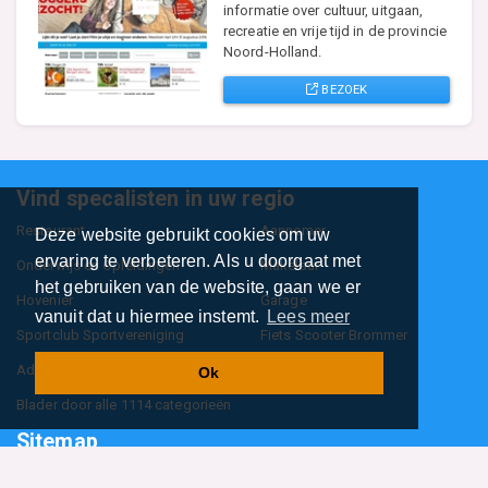
informatie over cultuur, uitgaan,
recreatie en vrije tijd in de provincie
Noord-Holland.
BEZOEK
Vind specalisten in uw regio
Restaurant
Aannemer
Deze website gebruikt cookies om uw
ervaring te verbeteren. Als u doorgaat met
Onderwijs en Opleidingen
Makelaar
het gebruiken van de website, gaan we er
Hovenier
Garage
vanuit dat u hiermee instemt.
Lees meer
Sportclub Sportvereniging
Fiets Scooter Brommer
Administratiekantoor
Kapper
Ok
Blader door alle 1114 categorieën
Sitemap
Home
Contact
Cookiebeleid
Privacyverklaring