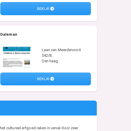
BEKIJK
Daleman
Laan van Meerdervoort
542/B,
Den haag
BEKIJK
et cultureel erfgoed raken in verval door zeer