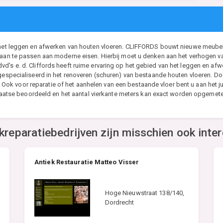
ns het leggen en afwerken van houten vloeren. CLIFFORDS bouwt nieuwe meub
 aan te passen aan moderne eisen. Hierbij moet u denken aan het verhogen va
d's e. d. Cliffords heeft ruime ervaring op het gebied van het leggen en afwe
 gespecialiseerd in het renoveren (schuren) van bestaande houten vloeren. Do
lijk. Ook voor reparatie of het aanhelen van een bestaande vloer bent u aan he
r plaatse beoordeeld en het aantal vierkante meters kan exact worden opgemet
kreparatiebedrijven zijn misschien ook inte
Antiek Restauratie Matteo Visser
Hoge Nieuwstraat 138/140,
Dordrecht