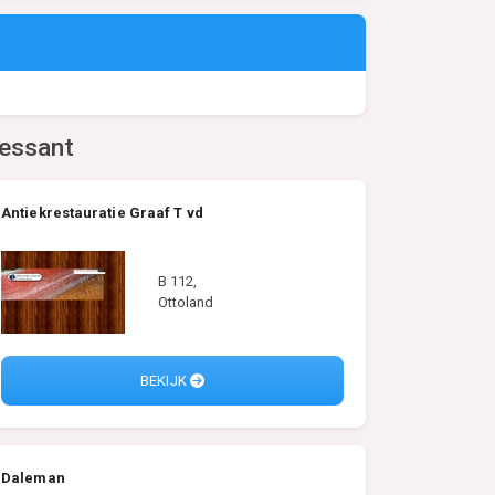
ressant
Antiekrestauratie Graaf T vd
B 112,
Ottoland
BEKIJK
Daleman