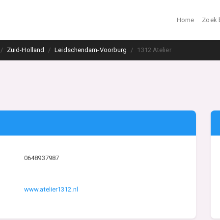
Home
Zoek 
Zuid-Holland
Leidschendam-Voorburg
1312 Atelier
0648937987
www.atelier1312.nl