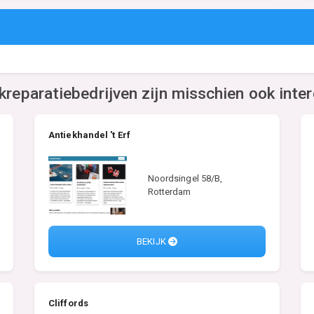
kreparatiebedrijven zijn misschien ook inte
Antiekhandel 't Erf
Noordsingel 58/B,
Rotterdam
BEKIJK
Cliffords