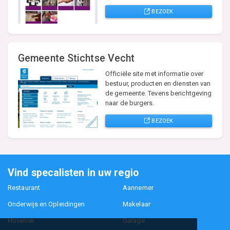
BEZOEK
Gemeente Stichtse Vecht
Officiële site met informatie over
bestuur, producten en diensten van
de gemeente. Tevens berichtgeving
naar de burgers.
BEZOEK
Vind specalisten in uw regio
Restaurant
Aannemer
Onderwijs en Opleidingen
Makelaar
Hovenier
Garage