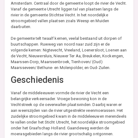
Amsterdam. Centraal door de gemeente loopt de rivier de Vecht.
Vanaf de gemeente Utrecht liggen tal van plaatsen langs de
rivier in de gemeente Stichtse Vecht. In het noordelijke
stroomgebied vallen plaatsen zoals Weesp en Muiden
daarbuiten.
De gemeente telt twaalf kernen, veelal bestaand uit dorpen of
buurtschappen. Ruwweg van noord naar zuid zijn er de
volgende kernen: Nigtevecht, Vreeland, Loenersloot, Loenen aan
de Vecht, Nieuwersluis, Nieuwer Ter Aa, Breukelen, Kockengen,
Maarssen-Dorp, Maarssenbroek, Tienhoven/ (Oud)
Maarsseveen/ Bethune- en Molenpolder, en Oud-Zuilen.
Geschiedenis
Vanaf de middeleeuwen vormde de rivier de Vecht een
belangrijke verkeersader. Vroege bewoning kon in de
Vechtstreek op de oeverwallen plaatsvinden. Daarbij waren er
aan weerszijden van de rivier uitgestrekte veenmoerassen. Het
zuidelijke stroomgebied kwam in de middeleeuwen merendeels
te vallen onder het Sticht Utrecht, het noordelijke stroomgebied
onder het Graafschap Holland. Gaandeweg werden de
moerasgebieden langs de rivier grootschalig ontgonnen.