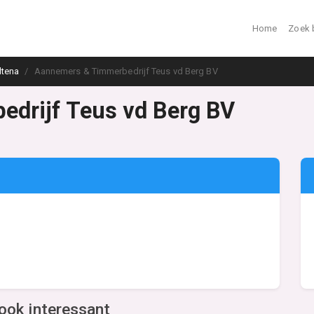
Home
Zoek 
ltena
Aannemers & Timmerbedrijf Teus vd Berg BV
drijf Teus vd Berg BV
ook interessant