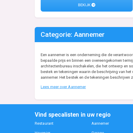
BEKIJK
Categorie: Aannemer
Een aannemer is een onderneming die de verantwoordel
bepaalde prijs en binnen een overeengekomen termijn
architectenbureau inschakelen, die het ontwerp en so
bestek en tekeningen waarin de beschrijving van he
aannemer. Het bestek en de tekeningen beschrijven zo
Lees meer over Aannemer
Vind specalisten in uw regio
Restaurant
Aannemer
Hovenier
Garage