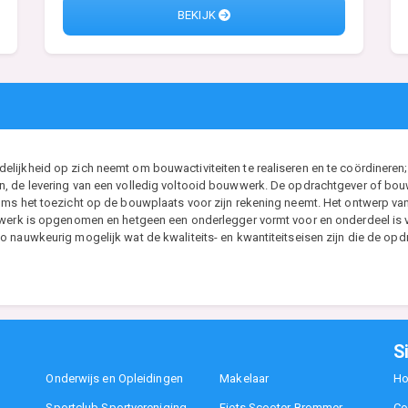
BEKIJK
ijkheid op zich neemt om bouwactiviteiten te realiseren en te coördineren; 
, de levering van een volledig voltooid bouwwerk. De opdrachtgever of bouwh
ms het toezicht op de bouwplaats voor zijn rekening neemt. Het ontwerp van d
t werk is opgenomen en hetgeen een onderlegger vormt voor en onderdeel i
 nauwkeurig mogelijk wat de kwaliteits- en kwantiteitseisen zijn die de opdr
S
Onderwijs en Opleidingen
Makelaar
H
Sportclub Sportvereniging
Fiets Scooter Brommer
Co