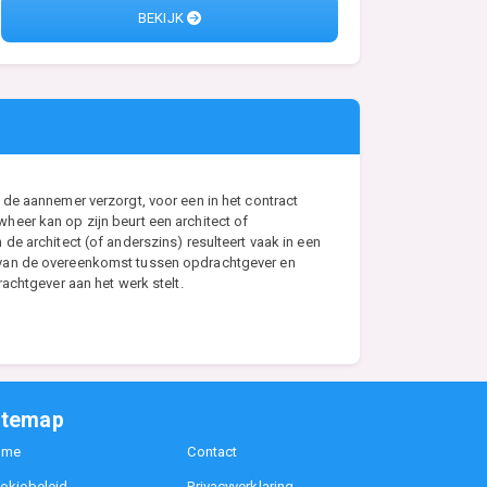
BEKIJK
de aannemer verzorgt, voor een in het contract
eer kan op zijn beurt een architect of
e architect (of anderszins) resulteert vaak in een
s van de overeenkomst tussen opdrachtgever en
achtgever aan het werk stelt.
itemap
ome
Contact
okiebeleid
Privacyverklaring