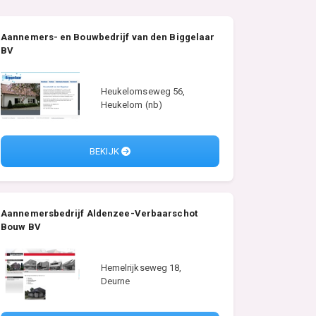
Aannemers- en Bouwbedrijf van den Biggelaar
BV
Heukelomseweg 56,
Heukelom (nb)
BEKIJK
Aannemersbedrijf Aldenzee-Verbaarschot
Bouw BV
Hemelrijkseweg 18,
Deurne