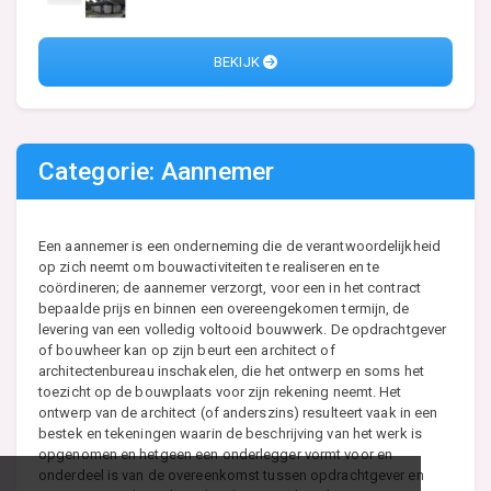
BEKIJK
Categorie: Aannemer
Een aannemer is een onderneming die de verantwoordelijkheid
op zich neemt om bouwactiviteiten te realiseren en te
coördineren; de aannemer verzorgt, voor een in het contract
bepaalde prijs en binnen een overeengekomen termijn, de
levering van een volledig voltooid bouwwerk. De opdrachtgever
of bouwheer kan op zijn beurt een architect of
architectenbureau inschakelen, die het ontwerp en soms het
toezicht op de bouwplaats voor zijn rekening neemt. Het
ontwerp van de architect (of anderszins) resulteert vaak in een
bestek en tekeningen waarin de beschrijving van het werk is
opgenomen en hetgeen een onderlegger vormt voor en
onderdeel is van de overeenkomst tussen opdrachtgever en