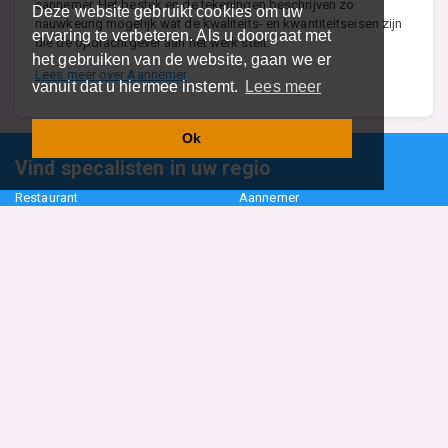
aannemer. Het bestek en de tekeningen beschrijven zo
Deze website gebruikt cookies om uw
nauwkeurig mogelijk wat de kwaliteits- en kwantiteitseisen zijn
ervaring te verbeteren. Als u doorgaat met
die de opdrachtgever aan het werk stelt.
het gebruiken van de website, gaan we er
Lees meer over Aannemer
vanuit dat u hiermee instemt.
Lees meer
Ok
Vind specalisten in uw regio
Restaurant
Aannemer
Onderwijs en Opleidingen
Makelaar
Hovenier
Garage
Sportclub Sportvereniging
Fiets Scooter Brommer
Administratiekantoor
Kapper
Blader door alle 1114 categorieën
Sitemap
Home
Contact
Cookiebeleid
Privacyverklaring