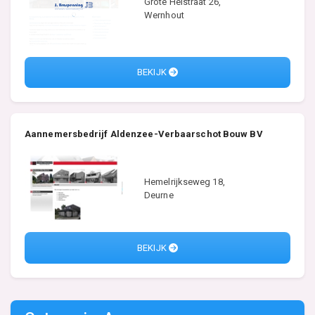
Grote Heistraat 26,
Wernhout
BEKIJK
Aannemersbedrijf Aldenzee-Verbaarschot Bouw BV
Hemelrijkseweg 18,
Deurne
BEKIJK