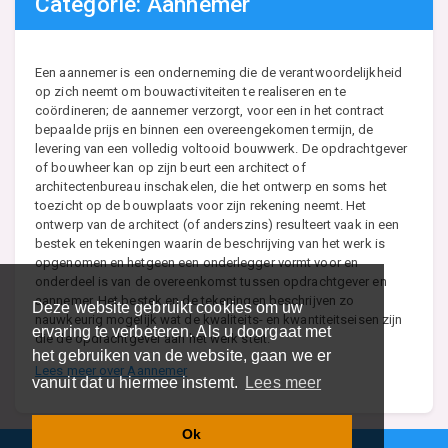
Categorie: Aannemer
Een aannemer is een onderneming die de verantwoordelijkheid
op zich neemt om bouwactiviteiten te realiseren en te
coördineren; de aannemer verzorgt, voor een in het contract
bepaalde prijs en binnen een overeengekomen termijn, de
levering van een volledig voltooid bouwwerk. De opdrachtgever
of bouwheer kan op zijn beurt een architect of
architectenbureau inschakelen, die het ontwerp en soms het
toezicht op de bouwplaats voor zijn rekening neemt. Het
ontwerp van de architect (of anderszins) resulteert vaak in een
bestek en tekeningen waarin de beschrijving van het werk is
opgenomen en hetgeen een onderlegger vormt voor en
onderdeel is van de overeenkomst tussen opdrachtgever en
aannemer. Het bestek en de tekeningen beschrijven zo
Deze website gebruikt cookies om uw
nauwkeurig mogelijk wat de kwaliteits- en kwantiteitseisen zijn
ervaring te verbeteren. Als u doorgaat met
die de opdrachtgever aan het werk stelt.
het gebruiken van de website, gaan we er
Lees meer over Aannemer
vanuit dat u hiermee instemt.
Lees meer
Ok