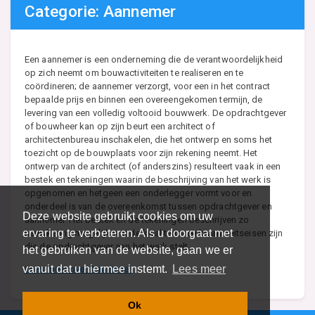
Categorie: Aannemer
Een aannemer is een onderneming die de verantwoordelijkheid
op zich neemt om bouwactiviteiten te realiseren en te
coördineren; de aannemer verzorgt, voor een in het contract
bepaalde prijs en binnen een overeengekomen termijn, de
levering van een volledig voltooid bouwwerk. De opdrachtgever
of bouwheer kan op zijn beurt een architect of
architectenbureau inschakelen, die het ontwerp en soms het
toezicht op de bouwplaats voor zijn rekening neemt. Het
ontwerp van de architect (of anderszins) resulteert vaak in een
bestek en tekeningen waarin de beschrijving van het werk is
opgenomen en hetgeen een onderlegger vormt voor en
onderdeel is van de overeenkomst tussen opdrachtgever en
Deze website gebruikt cookies om uw
aannemer. Het bestek en de tekeningen beschrijven zo
ervaring te verbeteren. Als u doorgaat met
nauwkeurig mogelijk wat de kwaliteits- en kwantiteitseisen zijn
die de opdrachtgever aan het werk stelt.
het gebruiken van de website, gaan we er
vanuit dat u hiermee instemt.
Lees meer
Lees meer over Aannemer
Ok