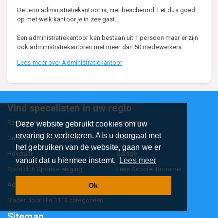
De term administratiekantoor is, niet beschermd. Let dus goed
op met welk kantoor je in zee gaat.
Een administratiekantoor kan bestaan uit 1 persoon maar er zijn
ook administratiekantoren met meer dan 50 medewerkers.
Lees meer over Administratiekantoor
Vind specalisten in uw regio
Restaurant
Aannemer
Deze website gebruikt cookies om uw
ervaring te verbeteren. Als u doorgaat met
Onderwijs en Opleidingen
Makelaar
het gebruiken van de website, gaan we er
Hovenier
Garage
vanuit dat u hiermee instemt.
Lees meer
Sportclub Sportvereniging
Fiets Scooter Brommer
Administratiekantoor
Kapper
Ok
Blader door alle 1114 categorieën
Sitemap