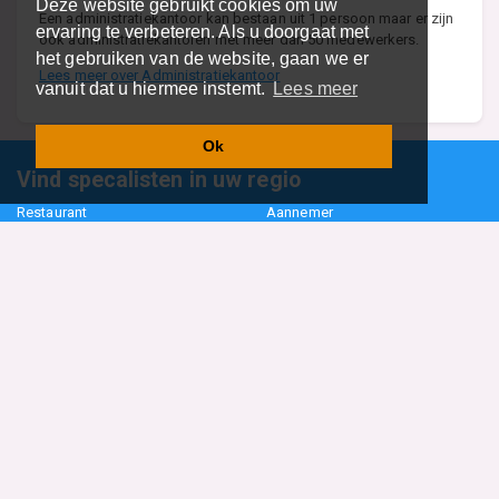
Deze website gebruikt cookies om uw
Een administratiekantoor kan bestaan uit 1 persoon maar er zijn
ervaring te verbeteren. Als u doorgaat met
ook administratiekantoren met meer dan 50 medewerkers.
het gebruiken van de website, gaan we er
Lees meer over Administratiekantoor
vanuit dat u hiermee instemt.
Lees meer
Ok
Vind specalisten in uw regio
Restaurant
Aannemer
Onderwijs en Opleidingen
Makelaar
Hovenier
Garage
Sportclub Sportvereniging
Fiets Scooter Brommer
Administratiekantoor
Kapper
Blader door alle 1114 categorieën
Sitemap
Home
Contact
Cookiebeleid
Privacyverklaring