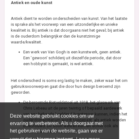
Antiek en oude kunst
Antiek dient te worden onderscheiden van kunst. Van het laatste
is sprake als het voorwerp van een uitzonderlijke en unieke
kwaliteit is. Bij antiek is dat doorgaans niet het geval; bij antiek
is de ouderdom belangrijker dan de kunstzinnige
waarde/kwaliteit.
Een werk van Van Gogh is een kunstwerk, geen antiek.
Een 'gewoon' schilderij uit diezelfde periode, dat door
een hobbyist is gemaakt, is wel antiek.
Het onderscheid is soms erg lastig te maken, zeker waar het om
gebruiksvoorwerpen gaat die door hun design beroemd zijn
geworden.
De beroemde Rietveldstoel uit 1918, het glaswerk van
Chris Lebeau uit de jaren twintig of bepaald aardewerk
van een bekende beeldend kunstenaar kunnen, indien het
Deze website gebruikt cookies om uw
ouderdomscriterium wordt toegepast, als antiek worden
ervaring te verbeteren. Als u doorgaat met
beschouwd. Dit soort werken kunnen echter ook als
het gebruiken van de website, gaan we er
kunstwerk worden benoemd.