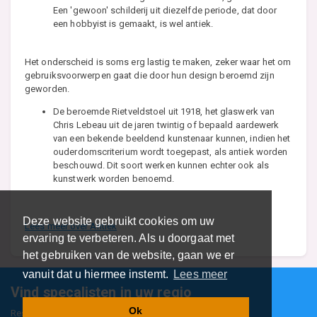
Een 'gewoon' schilderij uit diezelfde periode, dat door
een hobbyist is gemaakt, is wel antiek.
Het onderscheid is soms erg lastig te maken, zeker waar het om
gebruiksvoorwerpen gaat die door hun design beroemd zijn
geworden.
De beroemde Rietveldstoel uit 1918, het glaswerk van
Chris Lebeau uit de jaren twintig of bepaald aardewerk
van een bekende beeldend kunstenaar kunnen, indien het
ouderdomscriterium wordt toegepast, als antiek worden
beschouwd. Dit soort werken kunnen echter ook als
kunstwerk worden benoemd.
Deze website gebruikt cookies om uw
Lees meer over Antiek
ervaring te verbeteren. Als u doorgaat met
het gebruiken van de website, gaan we er
vanuit dat u hiermee instemt.
Lees meer
Vind specalisten in uw regio
Ok
Restaurant
Aannemer