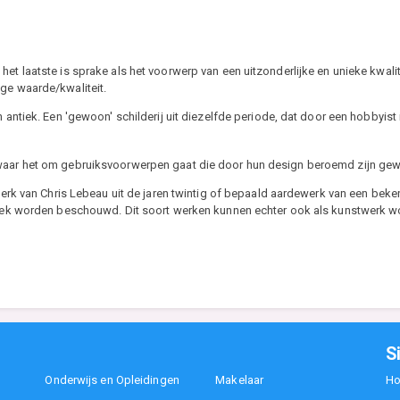
t laatste is sprake als het voorwerp van een uitzonderlijke en unieke kwaliteit
ge waarde/kwaliteit.
ntiek. Een 'gewoon' schilderij uit diezelfde periode, dat door een hobbyist i
 waar het om gebruiksvoorwerpen gaat die door hun design beroemd zijn ge
erk van Chris Lebeau uit de jaren twintig of bepaald aardewerk van een bek
tiek worden beschouwd. Dit soort werken kunnen echter ook als kunstwerk
S
Onderwijs en Opleidingen
Makelaar
H