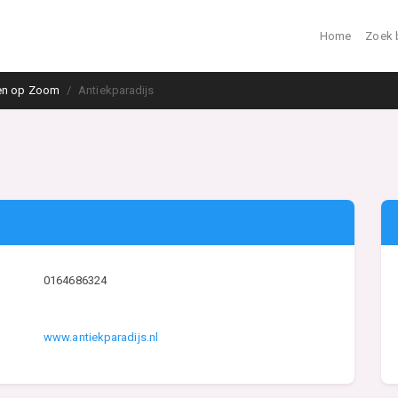
Home
Zoek 
en op Zoom
Antiekparadijs
0164686324
www.antiekparadijs.nl