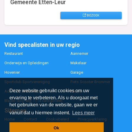
Gemeente Etten-Leur
BEZOEK
Vind specalisten in uw regio
Restaurant
Aannemer
Onderwijs en Opleidingen
Makelaar
Hovenier
Garage
Sportclub Sportvereniging
Fiets Scooter Brommer
Deze website gebruikt cookies om uw
Administratiekantoor
Kapper
ervaring te verbeteren. Als u doorgaat met
Blader door alle 1114 categorieën
het gebruiken van de website, gaan we er
Sitemap
vanuit dat u hiermee instemt.
Lees meer
Home
Contact
Cookiebeleid
Privacyverklaring
Ok