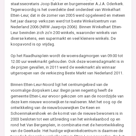
staatssecretaris Joop Bakker en burgemeester A.J.A. Oderkerk.
Tegenwoordig is het overdekte deel onderdeel van Winkelhart
Etten-Leur, dat in de zomer van 2005 werd opgeleverd en meteen
het jaar daarop verkozen werd tot beste Winkelcentrum van
Nederland 2006 (NRW Jaarprijs 2006). Binnen Winkelhart Etten-
Leur bevinden zich zo'n 200 winkels, waaronder winkels van
diverse ketens, een supermarkt en veel kleinere winkels. De
koopavond is op vrijdag.
Op het Raadhuisplein wordt de woensdagmorgen van 09.00 tot
12.00 uur weekmarkt gehouden. Ook deze woensdagmarkt is in
de prijzen gevallen, in 2011 werd de weekmarkt als winnaar
uitgeroepen van de verkiezing Beste Markt van Nederland 2011.
Binnen Etten-Leur-Noord ligt het centrumgebied van de
voormalige dorpskern Leur. Begin jaren negentig heeft de
gemeente Etten-Leur ervoor gekozen om aan de noordzijde van
deze kern nieuwe woonwijken te realiseren. Met het oog op de
ontwikkeling van de nieuwbouwwijken De Keen en
Schoenmakershoek en de komst van de nieuwe bewoners is in
2003 besloten tot een uitbreiding van het winkelaanbod op en
rond het Van Bergenplein, in combinatie met de herontwikkeling
van de Geerkade. Het huidige wijkwinkelcentrum is daarmee de