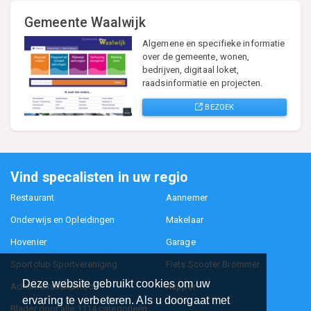
Gemeente Waalwijk
Algemene en specifieke informatie
over de gemeente, wonen,
bedrijven, digitaal loket,
raadsinformatie en projecten.
BEZOEK
Vind specalisten in uw regio
Restaurant
Aannemer
Onderwijs en Opleidingen
Makelaar
Hovenier
Garage
Sportclub Sportvereniging
Fiets Scooter Brommer
Deze website gebruikt cookies om uw
Administratiekantoor
Kapper
ervaring te verbeteren. Als u doorgaat met
Blader door alle 1114 categorieën