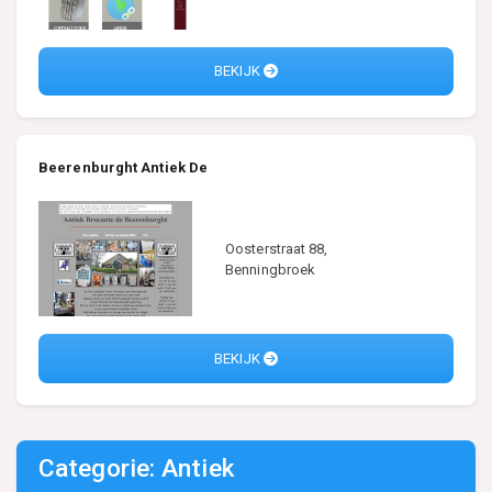
BEKIJK
Beerenburght Antiek De
Oosterstraat 88,
Benningbroek
BEKIJK
Categorie: Antiek