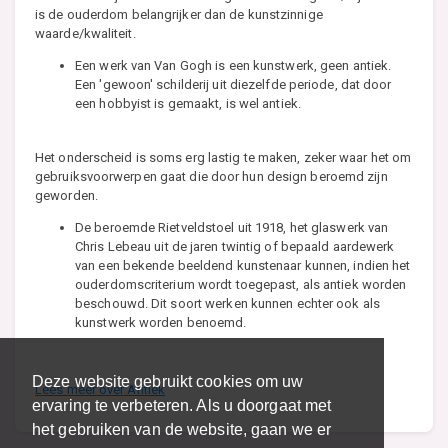
is de ouderdom belangrijker dan de kunstzinnige
waarde/kwaliteit.
Een werk van Van Gogh is een kunstwerk, geen antiek.
Een 'gewoon' schilderij uit diezelfde periode, dat door
een hobbyist is gemaakt, is wel antiek.
Het onderscheid is soms erg lastig te maken, zeker waar het om
gebruiksvoorwerpen gaat die door hun design beroemd zijn
geworden.
De beroemde Rietveldstoel uit 1918, het glaswerk van
Chris Lebeau uit de jaren twintig of bepaald aardewerk
van een bekende beeldend kunstenaar kunnen, indien het
ouderdomscriterium wordt toegepast, als antiek worden
beschouwd. Dit soort werken kunnen echter ook als
kunstwerk worden benoemd.
Deze website gebruikt cookies om uw
Lees meer over Antiek
ervaring te verbeteren. Als u doorgaat met
het gebruiken van de website, gaan we er