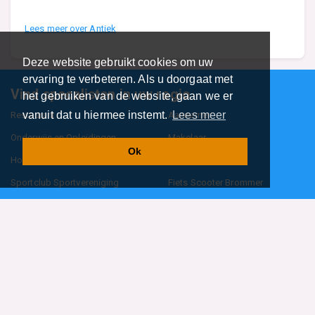
Lees meer over Antiek
Deze website gebruikt cookies om uw
ervaring te verbeteren. Als u doorgaat met
Vind specalisten in uw regio
het gebruiken van de website, gaan we er
vanuit dat u hiermee instemt.
Lees meer
Restaurant
Aannemer
Onderwijs en Opleidingen
Makelaar
Ok
Hovenier
Garage
Sportclub Sportvereniging
Fiets Scooter Brommer
Administratiekantoor
Kapper
Blader door alle 1114 categorieën
Sitemap
Home
Contact
Cookiebeleid
Privacyverklaring