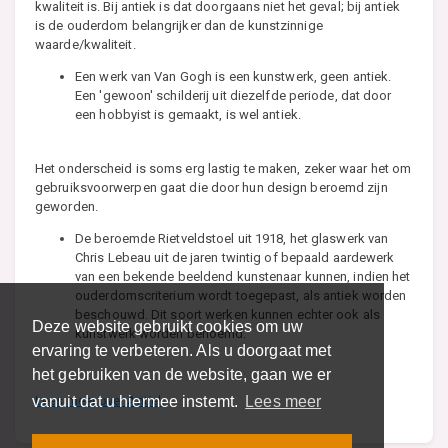
kwaliteit is. Bij antiek is dat doorgaans niet het geval; bij antiek
is de ouderdom belangrijker dan de kunstzinnige
waarde/kwaliteit.
Een werk van Van Gogh is een kunstwerk, geen antiek.
Een 'gewoon' schilderij uit diezelfde periode, dat door
een hobbyist is gemaakt, is wel antiek.
Het onderscheid is soms erg lastig te maken, zeker waar het om
gebruiksvoorwerpen gaat die door hun design beroemd zijn
geworden.
De beroemde Rietveldstoel uit 1918, het glaswerk van
Chris Lebeau uit de jaren twintig of bepaald aardewerk
van een bekende beeldend kunstenaar kunnen, indien het
ouderdomscriterium wordt toegepast, als antiek worden
beschouwd. Dit soort werken kunnen echter ook als
Deze website gebruikt cookies om uw
kunstwerk worden benoemd.
ervaring te verbeteren. Als u doorgaat met
het gebruiken van de website, gaan we er
vanuit dat u hiermee instemt.
Lees meer
Lees meer over Antiek