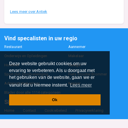
Lees meer over Antiek
Vind specalisten in uw regio
Restaurant
Aannemer
Onderwijs en Opleidingen
Makelaar
Deze website gebruikt cookies om uw
Hovenier
Garage
ervaring te verbeteren. Als u doorgaat met
Sportclub Sportvereniging
Fiets Scooter Brommer
het gebruiken van de website, gaan we er
Administratiekantoor
Kapper
vanuit dat u hiermee instemt.
Lees meer
Blader door alle 1114 categorieën
Ok
Sitemap
Home
Contact
Cookiebeleid
Privacyverklaring