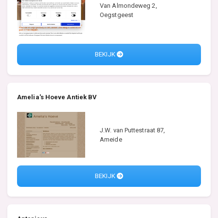
Van Almondeweg 2,
Oegstgeest
BEKIJK
Amelia's Hoeve Antiek BV
J.W. van Puttestraat 87,
Ameide
BEKIJK