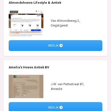
Almondehoeve Lifestyle & Antiek
Van Almondeweg 2,
Oegstgeest
BEKIJK
Amelia's Hoeve Antiek BV
J.W. van Puttestraat 87,
Ameide
BEKIJK