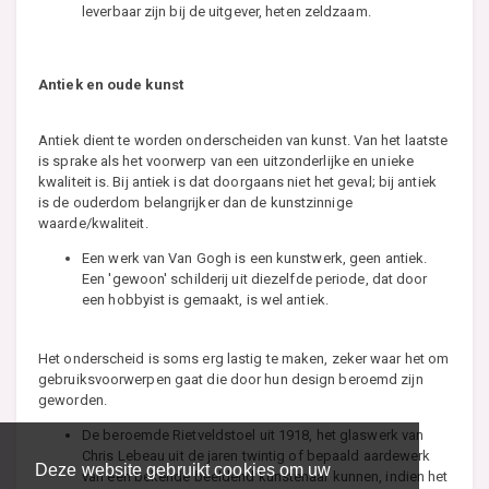
leverbaar zijn bij de uitgever, heten zeldzaam.
Antiek en oude kunst
Antiek dient te worden onderscheiden van kunst. Van het laatste
is sprake als het voorwerp van een uitzonderlijke en unieke
kwaliteit is. Bij antiek is dat doorgaans niet het geval; bij antiek
is de ouderdom belangrijker dan de kunstzinnige
waarde/kwaliteit.
Een werk van Van Gogh is een kunstwerk, geen antiek.
Een 'gewoon' schilderij uit diezelfde periode, dat door
een hobbyist is gemaakt, is wel antiek.
Het onderscheid is soms erg lastig te maken, zeker waar het om
gebruiksvoorwerpen gaat die door hun design beroemd zijn
geworden.
De beroemde Rietveldstoel uit 1918, het glaswerk van
Chris Lebeau uit de jaren twintig of bepaald aardewerk
Deze website gebruikt cookies om uw
van een bekende beeldend kunstenaar kunnen, indien het