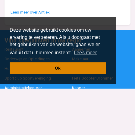
Lees meer over Antiek
Deze website gebruikt cookies om uw
ervaring te verbeteren. Als u doorgaat met
Vind specalisten in uw regio
het gebruiken van de website, gaan we er
Restaurant
Aannemer
vanuit dat u hiermee instemt.
Lees meer
Onderwijs en Opleidingen
Makelaar
Ok
Hovenier
Garage
Sportclub Sportvereniging
Fiets Scooter Brommer
Administratiekantoor
Kapper
Blader door alle 1114 categorieën
Sitemap
Home
Contact
Cookiebeleid
Privacyverklaring