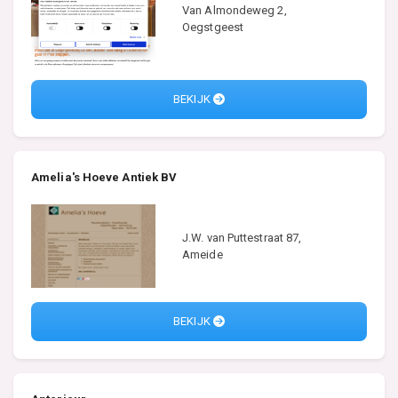
Van Almondeweg 2,
Oegstgeest
BEKIJK
Amelia's Hoeve Antiek BV
J.W. van Puttestraat 87,
Ameide
BEKIJK