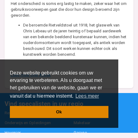
Het onderscheid is soms erg lastig te maken, zeker waar het om
gebruiksvoorwerpen gaat die door hun design beroemd zijn
geworden.
De beroemde Rietveldstoel uit 1918, het glaswerk van
Chris Lebeau uit de jaren twintig of bepaald aardewerk
van een bekende beeldend kunstenaar kunnen, indien het
ouderdomscriterium wordt toegepast, als antiek worden
beschouwd. Dit soort werken kunnen echter ook als
kunstwerk worden benoemd.
Deze website gebruikt cookies om uw
Lees meer over Antiek
ervaring te verbeteren. Als u doorgaat met
het gebruiken van de website, gaan we er
vanuit dat u hiermee instemt.
Lees meer
Vind specalisten in uw regio
Ok
Restaurant
Aannemer
Onderwijs en Opleidingen
Makelaar
Hovenier
Garage