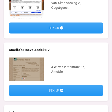
Van Almondeweg 2,
Oegstgeest
BEKIJK
Amelia's Hoeve Antiek BV
J.W. van Puttestraat 87,
Ameide
BEKIJK