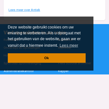
Lees meer over Antiek
Deze website gebruikt cookies om uw
Vind specalisten in uw regio
ervaring te verbeteren. Als u doorgaat met
het gebruiken van de website, gaan we er
Restaurant
Aannemer
vanuit dat u hiermee instemt.
Lees meer
Onderwijs en Opleidingen
Makelaar
Hovenier
Garage
Ok
Sportclub Sportvereniging
Fiets Scooter Brommer
Administratiekantoor
Kapper
Blader door alle 1114 categorieën
Sitemap
Home
Contact
Cookiebeleid
Privacyverklaring