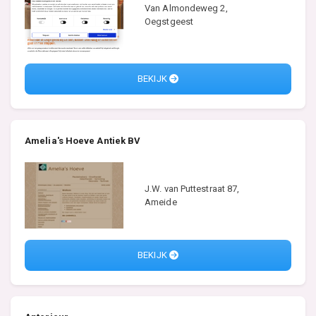
Van Almondeweg 2,
Oegstgeest
BEKIJK
Amelia's Hoeve Antiek BV
J.W. van Puttestraat 87,
Ameide
BEKIJK