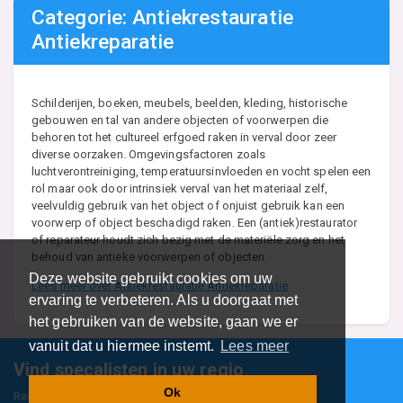
Categorie: Antiekrestauratie
Antiekreparatie
Schilderijen, boeken, meubels, beelden, kleding, historische
gebouwen en tal van andere objecten of voorwerpen die
behoren tot het cultureel erfgoed raken in verval door zeer
diverse oorzaken. Omgevingsfactoren zoals
luchtverontreiniging, temperatuursinvloeden en vocht spelen een
rol maar ook door intrinsiek verval van het materiaal zelf,
veelvuldig gebruik van het object of onjuist gebruik kan een
voorwerp of object beschadigd raken. Een (antiek)restaurator
Deze website gebruikt cookies om uw
of reparateur houdt zich bezig met de materiële zorg en het
ervaring te verbeteren. Als u doorgaat met
behoud van antieke voorwerpen of objecten.
het gebruiken van de website, gaan we er
Lees meer over Antiekrestauratie Antiekreparatie
vanuit dat u hiermee instemt.
Lees meer
Ok