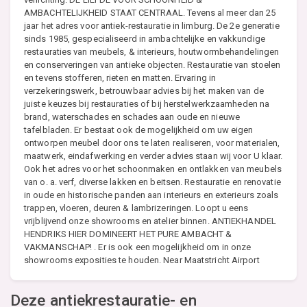
AMBACHTELIJKHEID STAAT CENTRAAL. Tevens al meer dan 25
jaar het adres voor antiek-restauratie in limburg. De 2e generatie
sinds 1985, gespecialiseerd in ambachtelijke en vakkundige
restauraties van meubels, & interieurs, houtwormbehandelingen
en conserveringen van antieke objecten. Restauratie van stoelen
en tevens stofferen, rieten en matten. Ervaring in
verzekeringswerk, betrouwbaar advies bij het maken van de
juiste keuzes bij restauraties of bij herstelwerkzaamheden na
brand, waterschades en schades aan oude en nieuwe
tafelbladen. Er bestaat ook de mogelijkheid om uw eigen
ontworpen meubel door ons te laten realiseren, voor materialen,
maatwerk, eindafwerking en verder advies staan wij voor U klaar.
Ook het adres voor het schoonmaken en ontlakken van meubels
van o. a. verf, diverse lakken en beitsen. Restauratie en renovatie
in oude en historische panden aan interieurs en exterieurs zoals
trappen, vloeren, deuren & lambrizeringen. Loopt u eens
vrijblijvend onze showrooms en atelier binnen. ANTIEKHANDEL
HENDRIKS HIER DOMINEERT HET PURE AMBACHT &
VAKMANSCHAP! . Er is ook een mogelijkheid om in onze
showrooms exposities te houden. Near Maatstricht Airport
Deze antiekrestauratie- en