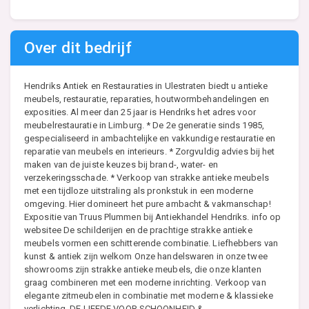
Over dit bedrijf
Hendriks Antiek en Restauraties in Ulestraten biedt u antieke
meubels, restauratie, reparaties, houtwormbehandelingen en
exposities. Al meer dan 25 jaar is Hendriks het adres voor
meubelrestauratie in Limburg. * De 2e generatie sinds 1985,
gespecialiseerd in ambachtelijke en vakkundige restauratie en
reparatie van meubels en interieurs. * Zorgvuldig advies bij het
maken van de juiste keuzes bij brand-, water- en
verzekeringsschade. * Verkoop van strakke antieke meubels
met een tijdloze uitstraling als pronkstuk in een moderne
omgeving. Hier domineert het pure ambacht & vakmanschap!
Expositie van Truus Plummen bij Antiekhandel Hendriks. info op
websitee De schilderijen en de prachtige strakke antieke
meubels vormen een schitterende combinatie. Liefhebbers van
kunst & antiek zijn welkom Onze handelswaren in onze twee
showrooms zijn strakke antieke meubels, die onze klanten
graag combineren met een moderne inrichting. Verkoop van
elegante zitmeubelen in combinatie met moderne & klassieke
verlichting. DE LIEFDE VOOR SCHOONHEID &