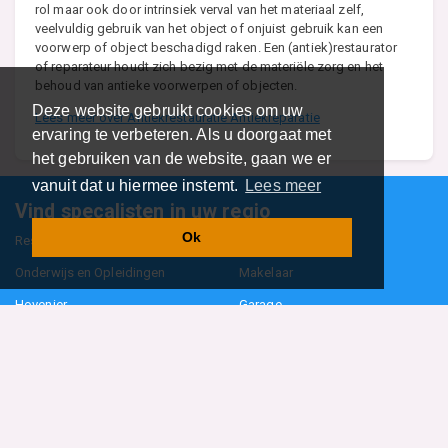
rol maar ook door intrinsiek verval van het materiaal zelf,
veelvuldig gebruik van het object of onjuist gebruik kan een
voorwerp of object beschadigd raken. Een (antiek)restaurator
of reparateur houdt zich bezig met de materiële zorg en het
behoud van antieke voorwerpen of objecten.
Deze website gebruikt cookies om uw
Lees meer over Antiekrestauratie Antiekreparatie
ervaring te verbeteren. Als u doorgaat met
het gebruiken van de website, gaan we er
vanuit dat u hiermee instemt.
Lees meer
Vind specalisten in uw regio
Ok
Restaurant
Aannemer
Onderwijs en Opleidingen
Makelaar
Hovenier
Garage
Sportclub Sportvereniging
Fiets Scooter Brommer
Administratiekantoor
Kapper
Blader door alle 1114 categorieën
Sitemap