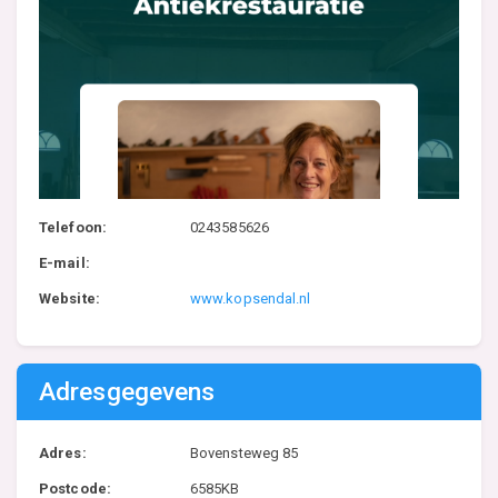
Telefoon:
0243585626
E-mail:
Website:
www.kopsendal.nl
Adresgegevens
Adres:
Bovensteweg 85
Postcode:
6585KB