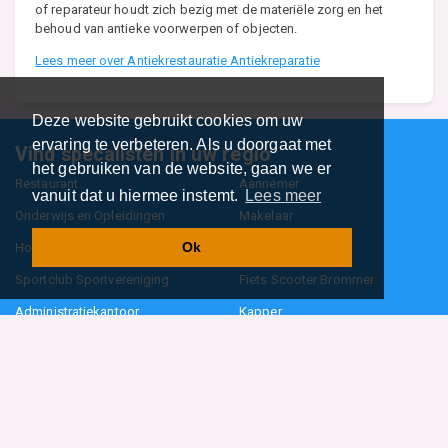
of reparateur houdt zich bezig met de materiële zorg en het
behoud van antieke voorwerpen of objecten.
Lees meer over Antiekrestauratie Antiekreparatie
Deze website gebruikt cookies om uw
ervaring te verbeteren. Als u doorgaat met
Vind specalisten in uw regio
het gebruiken van de website, gaan we er
Restaurant
Aannemer
vanuit dat u hiermee instemt.
Lees meer
Onderwijs en Opleidingen
Makelaar
Ok
Hovenier
Garage
Sportclub Sportvereniging
Fiets Scooter Brommer
Administratiekantoor
Kapper
Blader door alle 1114 categorieën
Sitemap
Home
Contact
Cookiebeleid
Privacyverklaring