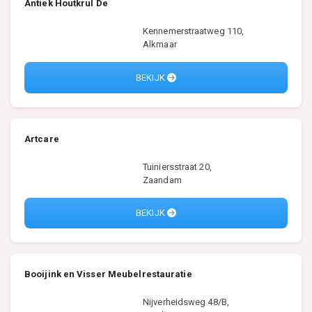
Antiek Houtkrul De
Kennemerstraatweg 110,
Alkmaar
BEKIJK
Artcare
Tuiniersstraat 20,
Zaandam
BEKIJK
Booijink en Visser Meubelrestauratie
Nijverheidsweg 48/B,