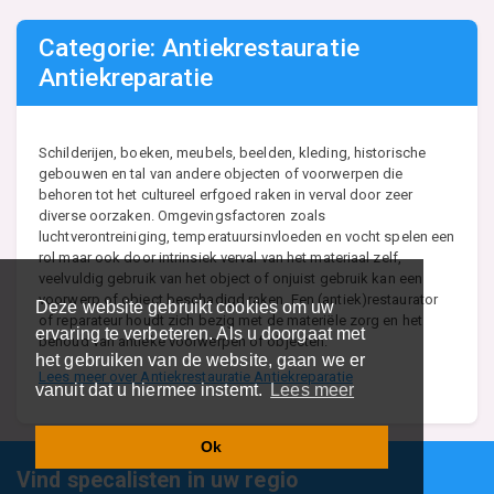
Categorie: Antiekrestauratie
Antiekreparatie
Schilderijen, boeken, meubels, beelden, kleding, historische
gebouwen en tal van andere objecten of voorwerpen die
behoren tot het cultureel erfgoed raken in verval door zeer
diverse oorzaken. Omgevingsfactoren zoals
luchtverontreiniging, temperatuursinvloeden en vocht spelen een
rol maar ook door intrinsiek verval van het materiaal zelf,
veelvuldig gebruik van het object of onjuist gebruik kan een
voorwerp of object beschadigd raken. Een (antiek)restaurator
Deze website gebruikt cookies om uw
of reparateur houdt zich bezig met de materiële zorg en het
ervaring te verbeteren. Als u doorgaat met
behoud van antieke voorwerpen of objecten.
het gebruiken van de website, gaan we er
Lees meer over Antiekrestauratie Antiekreparatie
vanuit dat u hiermee instemt.
Lees meer
Ok
Vind specalisten in uw regio