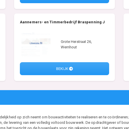
Aannemers- en Timmerbedrijf Braspenning J
Grote Heistraat 26,
Wernhout
BEKIJK
ijkheid op zich neemt om bouwactiviteiten te realiseren en te coördineren; 
, de levering van een volledig voltooid bouwwerk. De opdrachtgever of bouwh
ms het toezicht op de bouwplaats voor zijn rekening neemt. Het ontwerp van d