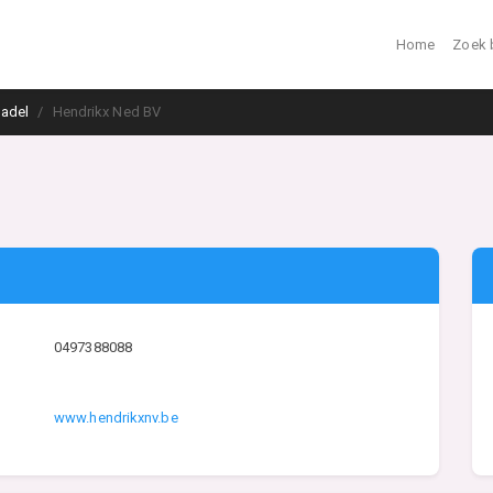
Home
Zoek 
ladel
Hendrikx Ned BV
0497388088
www.hendrikxnv.be