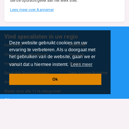
die de opdrachtgever aan het werk stelt.
Lees meer over Aannemer
Vind specalisten in uw regio
Deze website gebruikt cookies om uw
Restaurant
Aannemer
ervaring te verbeteren. Als u doorgaat met
Onderwijs en Opleidingen
Makelaar
het gebruiken van de website, gaan we er
Hovenier
Garage
vanuit dat u hiermee instemt.
Lees meer
Sportclub Sportvereniging
Fiets Scooter Brommer
Ok
Administratiekantoor
Kapper
Blader door alle 1114 categorieën
Sitemap
Home
Contact
Cookiebeleid
Privacyverklaring