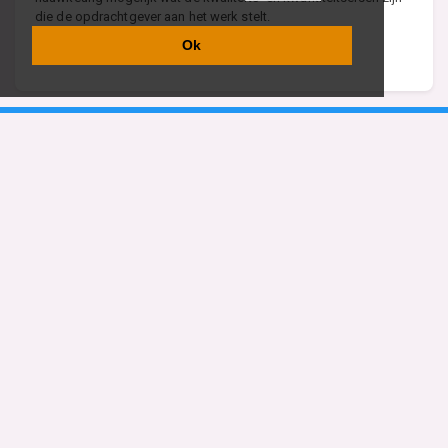
die de opdrachtgever aan het werk stelt.
Ok
Lees meer over Aannemer
Vind specalisten in uw regio
Restaurant
Aannemer
Onderwijs en Opleidingen
Makelaar
Hovenier
Garage
Sportclub Sportvereniging
Fiets Scooter Brommer
Administratiekantoor
Kapper
Blader door alle 1114 categorieën
Sitemap
Home
Contact
Cookiebeleid
Privacyverklaring