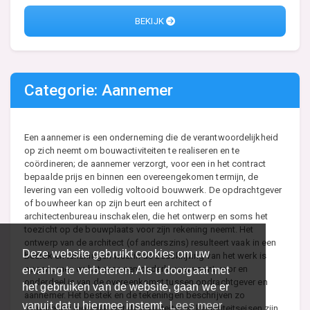
BEKIJK
Categorie: Aannemer
Een aannemer is een onderneming die de verantwoordelijkheid
op zich neemt om bouwactiviteiten te realiseren en te
coördineren; de aannemer verzorgt, voor een in het contract
bepaalde prijs en binnen een overeengekomen termijn, de
levering van een volledig voltooid bouwwerk. De opdrachtgever
of bouwheer kan op zijn beurt een architect of
architectenbureau inschakelen, die het ontwerp en soms het
toezicht op de bouwplaats voor zijn rekening neemt. Het
ontwerp van de architect (of anderszins) resulteert vaak in een
Deze website gebruikt cookies om uw
bestek en tekeningen waarin de beschrijving van het werk is
opgenomen en hetgeen een onderlegger vormt voor en
ervaring te verbeteren. Als u doorgaat met
onderdeel is van de overeenkomst tussen opdrachtgever en
het gebruiken van de website, gaan we er
aannemer. Het bestek en de tekeningen beschrijven zo
vanuit dat u hiermee instemt.
Lees meer
nauwkeurig mogelijk wat de kwaliteits- en kwantiteitseisen zijn