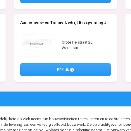
Aannemers- en Timmerbedrijf Braspenning J
Grote Heistraat 26,
Wernhout
BEKIJK
ijkheid op zich neemt om bouwactiviteiten te realiseren en te coördineren; 
, de levering van een volledig voltooid bouwwerk. De opdrachtgever of bouwh
ms het toezicht op de bouwplaats voor zijn rekening neemt. Het ontwerp van d