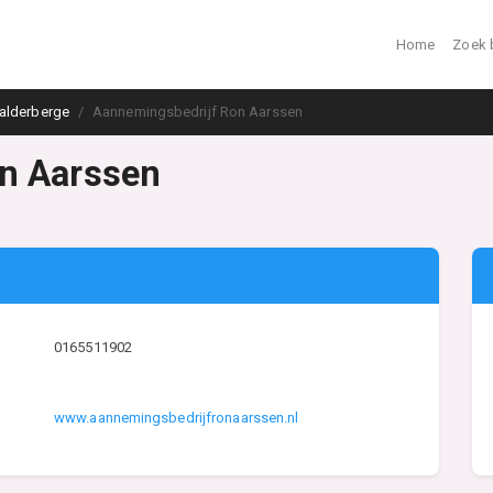
Home
Zoek 
alderberge
Aannemingsbedrijf Ron Aarssen
n Aarssen
0165511902
www.aannemingsbedrijfronaarssen.nl