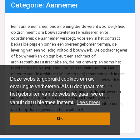
Categorie: Aannemer
Een aannemer is een onderneming die de verantwoordelijkheid
op zich neemt om bouwactiviteiten te realiseren en te
coördineren; de aannemer verzorgt, voor een in het contract
bepaalde prijs en binnen een overeengekomen termijn, de
levering van een volledig voltooid bouwwerk. De opdrachtgever
of bouwheer kan op zijn beurt een architect of
architectenbureau inschakelen, die het ontwerp en soms het
toezicht op de bouwplaats voor zijn rekening neemt. Het
ontwerp van de architect (of anderszins) resulteert vaak in een
Deze website gebruikt cookies om uw
bestek en tekeningen waarin de beschrijving van het werk is
opgenomen en hetgeen een onderlegger vormt voor en
ervaring te verbeteren. Als u doorgaat met
onderdeel is van de overeenkomst tussen opdrachtgever en
het gebruiken van de website, gaan we er
aannemer. Het bestek en de tekeningen beschrijven zo
vanuit dat u hiermee instemt.
Lees meer
nauwkeurig mogelijk wat de kwaliteits- en kwantiteitseisen zijn
die de opdrachtgever aan het werk stelt.
Ok
Lees meer over Aannemer