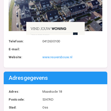
Telefoon:
0412630100
E-mail:
Website:
www.reuversbouw.nl
Adresgegevens
Adres:
Maaskade 18
Postcode:
5347KD
Stad:
Oss