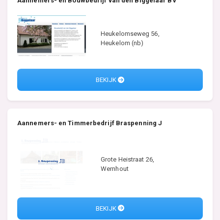
Aannemers- en Bouwbedrijf van den Biggelaar BV
Heukelomseweg 56,
Heukelom (nb)
BEKIJK
Aannemers- en Timmerbedrijf Braspenning J
Grote Heistraat 26,
Wernhout
BEKIJK