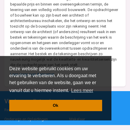
bepaalde prijs en binnen een overeengekomen termijn, de
levering van een volledig voltooid bouwwerk. De opdrachtgever
of bouwheer kan op zijn beurt een architect of
architectenbureau inschakelen, die het ontwerp en soms het
toezicht op de bouwplaats voor zijn rekening neemt. Het
ontwerp van de architect (of anderszins) resulteert vaak in een
bestek en tekeningen waarin de beschrijving van het werk is
opgenomen en hetgeen een onderlegger vormt voor en
onderdeel is van de overeenkomst tussen opdrachtgever en
aannemer. Het bestek en de tekeningen beschrijven zo
nauwkeurig mogelijk wat de kwaliteits- en kwantiteitseisen zijn
die de opdrachtgever aan het werk stelt.
Deze website gebruikt cookies om uw
Lees meer over Aannemer
ervaring te verbeteren. Als u doorgaat met
het gebruiken van de website, gaan we er
vanuit dat u hiermee instemt.
Lees meer
Vind specalisten in uw regio
Ok
Restaurant
Aannemer
Onderwijs en Opleidingen
Makelaar
Hovenier
Garage