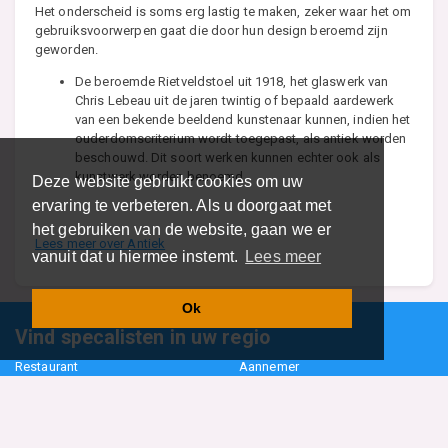
Het onderscheid is soms erg lastig te maken, zeker waar het om
gebruiksvoorwerpen gaat die door hun design beroemd zijn
geworden.
De beroemde Rietveldstoel uit 1918, het glaswerk van
Chris Lebeau uit de jaren twintig of bepaald aardewerk
van een bekende beeldend kunstenaar kunnen, indien het
ouderdomscriterium wordt toegepast, als antiek worden
beschouwd. Dit soort werken kunnen echter ook als
kunstwerk worden benoemd.
Deze website gebruikt cookies om uw
ervaring te verbeteren. Als u doorgaat met
het gebruiken van de website, gaan we er
Lees meer over Antiek
vanuit dat u hiermee instemt.
Lees meer
Ok
Vind specalisten in uw regio
Restaurant
Aannemer
Onderwijs en Opleidingen
Makelaar
Hovenier
Garage