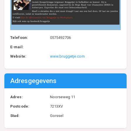
Telefoon:
0575492706
E-mail:
Website:
www.bruggetje.com
Adresgegevens
Adres:
Noorseweg 11
Postcode:
7213XV
Stad:
Gorssel