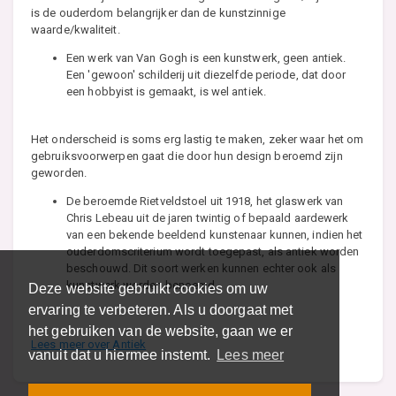
is de ouderdom belangrijker dan de kunstzinnige
waarde/kwaliteit.
Een werk van Van Gogh is een kunstwerk, geen antiek.
Een 'gewoon' schilderij uit diezelfde periode, dat door
een hobbyist is gemaakt, is wel antiek.
Het onderscheid is soms erg lastig te maken, zeker waar het om
gebruiksvoorwerpen gaat die door hun design beroemd zijn
geworden.
De beroemde Rietveldstoel uit 1918, het glaswerk van
Chris Lebeau uit de jaren twintig of bepaald aardewerk
van een bekende beeldend kunstenaar kunnen, indien het
ouderdomscriterium wordt toegepast, als antiek worden
beschouwd. Dit soort werken kunnen echter ook als
kunstwerk worden benoemd.
Deze website gebruikt cookies om uw
ervaring te verbeteren. Als u doorgaat met
het gebruiken van de website, gaan we er
Lees meer over Antiek
vanuit dat u hiermee instemt.
Lees meer