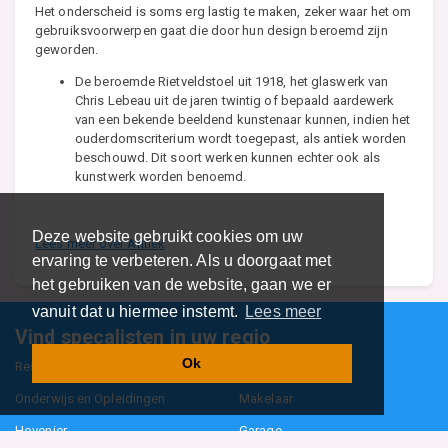
Het onderscheid is soms erg lastig te maken, zeker waar het om
gebruiksvoorwerpen gaat die door hun design beroemd zijn
geworden.
De beroemde Rietveldstoel uit 1918, het glaswerk van
Chris Lebeau uit de jaren twintig of bepaald aardewerk
van een bekende beeldend kunstenaar kunnen, indien het
ouderdomscriterium wordt toegepast, als antiek worden
beschouwd. Dit soort werken kunnen echter ook als
kunstwerk worden benoemd.
Deze website gebruikt cookies om uw
Lees meer over Antiek
ervaring te verbeteren. Als u doorgaat met
het gebruiken van de website, gaan we er
vanuit dat u hiermee instemt.
Lees meer
Vind specalisten in uw regio
Ok
Restaurant
Aannemer
Onderwijs en Opleidingen
Makelaar
Hovenier
Garage